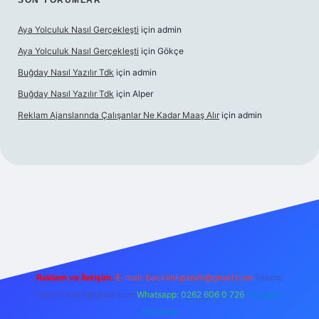
SON YORUMLAR
Aya Yolculuk Nasıl Gerçekleşti
için
admin
Aya Yolculuk Nasıl Gerçekleşti
için
Gökçe
Buğday Nasıl Yazılır Tdk
için
admin
Buğday Nasıl Yazılır Tdk
için
Alper
Reklam Ajanslarında Çalışanlar Ne Kadar Maaş Alır
için
admin
ilbet mobil giriş
Reklam ve İletişim:
E-mail: backlinkpaneli@gmail.com
Teams:
forumhizmeti@gmail.com
Whatsapp: 0262 606 0 726
Telegram:
@karabul