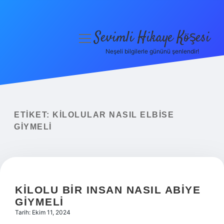
Sevimli Hikaye Köşesi
menüyü
aç
Neşeli bilgilerle gününü şenlendir!
Anasayfa
Gizlilik Politikası
Yasal Uyarı
ETIKET:
KILOLULAR NASIL ELBISE
GIYMELI
Hakkımızda
KILOLU BIR INSAN NASIL ABIYE
GIYMELI
Tarih: Ekim 11, 2024