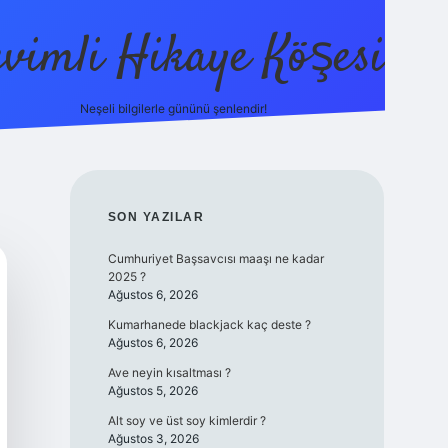
evimli Hikaye Köşesi
Neşeli bilgilerle gününü şenlendir!
ilbet mobil giriş
SIDEBAR
SON YAZILAR
Cumhuriyet Başsavcısı maaşı ne kadar
2025 ?
Ağustos 6, 2026
Kumarhanede blackjack kaç deste ?
Ağustos 6, 2026
Ave neyin kısaltması ?
Ağustos 5, 2026
Alt soy ve üst soy kimlerdir ?
Ağustos 3, 2026