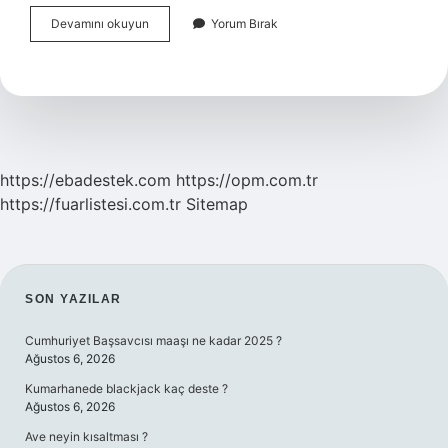
Kapitalist
Devamını okuyun
Yorum Bırak
Sistemin
Özellikleri
Nelerdir
https://ebadestek.com
https://opm.com.tr
https://fuarlistesi.com.tr
Sitemap
SIDEBAR
SON YAZILAR
Cumhuriyet Başsavcısı maaşı ne kadar 2025 ?
Ağustos 6, 2026
Kumarhanede blackjack kaç deste ?
Ağustos 6, 2026
Ave neyin kısaltması ?