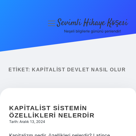
Sevimli Hikaye Köşesi
menüyü
aç
Neşeli bilgilerle gününü şenlendir!
Anasayfa
Gizlilik Politikası
Yasal Uyarı
ETIKET:
KAPITALIST DEVLET NASIL OLUR
Hakkımızda
KAPITALIST SISTEMIN
ÖZELLIKLERI NELERDIR
Tarih: Aralık 13, 2024
Kapitalizm nedir, özellikleri nelerdir? Latince