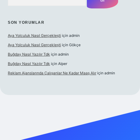
SON YORUMLAR
Aya Yolculuk Nasıl Gerçekleşti
için
admin
Aya Yolculuk Nasıl Gerçekleşti
için
Gökçe
Buğday Nasıl Yazılır Tdk
için
admin
Buğday Nasıl Yazılır Tdk
için
Alper
Reklam Ajanslarında Çalışanlar Ne Kadar Maaş Alır
için
admin
lbet mobil giriş