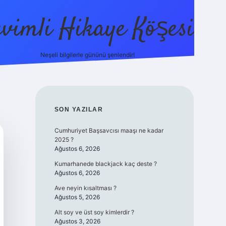
evimli Hikaye Köşesi
Neşeli bilgilerle gününü şenlendir!
ilbet mobi
SIDEBAR
SON YAZILAR
Cumhuriyet Başsavcısı maaşı ne kadar
2025 ?
Ağustos 6, 2026
Kumarhanede blackjack kaç deste ?
Ağustos 6, 2026
Ave neyin kısaltması ?
Ağustos 5, 2026
Alt soy ve üst soy kimlerdir ?
Ağustos 3, 2026