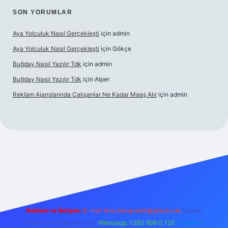
SON YORUMLAR
Aya Yolculuk Nasıl Gerçekleşti
için
admin
Aya Yolculuk Nasıl Gerçekleşti
için
Gökçe
Buğday Nasıl Yazılır Tdk
için
admin
Buğday Nasıl Yazılır Tdk
için
Alper
Reklam Ajanslarında Çalışanlar Ne Kadar Maaş Alır
için
admin
riş
Reklam ve İletişim:
E-mail: backlinkpaneli@gmail.com
Teams:
forumhizmeti@gmail.com
Whatsapp: 0262 606 0 726
Telegram: