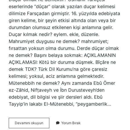
eserlerinde “dûçar” olarak yazılan duçar kelimesi
dilimize Farsçadan girmiştir. 16. yüzyılda edebiyata
giren kelime, bir şeyin etkisi altında olan veya bir
durumdan olumsuz etkilenen kişi anlamına gelir.
Duçar kılmak nedir? eylem. ekle, düzenle.
Mahrumiyet duygusu ne demek? mahrumiyet;
fırsattan yoksun olma durumu. Derde düçar olmak
ne demek? Başını belaya sokmak: AÇIKLAMANIN
AÇIKLAMASI: Kötü bir duruma düşmek. Bîçâre ne
demek TDK? Türk Dil Kurumu’na göre çaresiz
kelimesi; yoksul, aciz anlamına gelmektedir.
Mütenebbih ne demek? Aynı zamanda Ebû Ömer
ez-Zâhid, Nifṭaveyh ve İbn Durusteveyh’den
edebiyat, dil bilgisi ve şiir dersleri aldı. Ebû
Tayyip’in lakabı El-Mütenebbi, “peygamberlik…
Mahrumiyete
Devamını okuyun
Yorum Bırak
Düçar