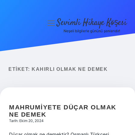
Sevimli Hikaye Köşesi
menüyü
aç
Neşeli bilgilerle gününü şenlendir!
Anasayfa
Gizlilik Politikası
Yasal Uyarı
ETIKET:
KAHIRLI OLMAK NE DEMEK
Hakkımızda
MAHRUMIYETE DÜÇAR OLMAK
NE DEMEK
Tarih: Ekim 20, 2024
Düçar olmak ne demektir? Osmanlı Türkçesi