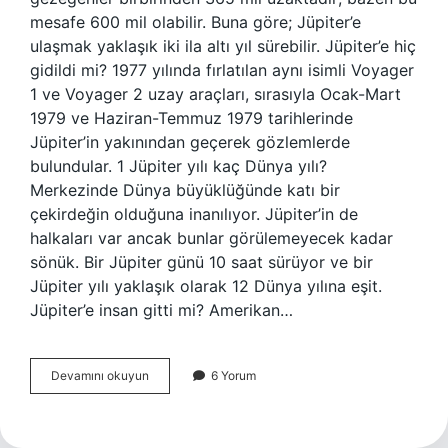
mesafe 600 mil olabilir. Buna göre; Jüpiter’e
ulaşmak yaklaşık iki ila altı yıl sürebilir. Jüpiter’e hiç
gidildi mi? 1977 yılında fırlatılan aynı isimli Voyager
1 ve Voyager 2 uzay araçları, sırasıyla Ocak-Mart
1979 ve Haziran-Temmuz 1979 tarihlerinde
Jüpiter’in yakınından geçerek gözlemlerde
bulundular. 1 Jüpiter yılı kaç Dünya yılı?
Merkezinde Dünya büyüklüğünde katı bir
çekirdeğin olduğuna inanılıyor. Jüpiter’in de
halkaları var ancak bunlar görülemeyecek kadar
sönük. Bir Jüpiter günü 10 saat sürüyor ve bir
Jüpiter yılı yaklaşık olarak 12 Dünya yılına eşit.
Jüpiter’e insan gitti mi? Amerikan…
Jüpiter
Devamını okuyun
6 Yorum
E
Kaç
Yılda
Gidilir