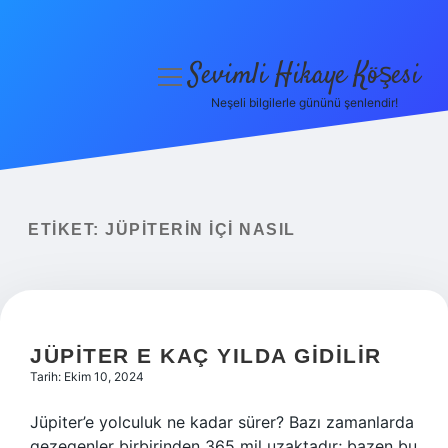
Sevimli Hikaye Köşesi
menüyü
aç
Neşeli bilgilerle gününü şenlendir!
Anasayfa
Gizlilik Politikası
Yasal Uyarı
ETIKET:
JÜPITERIN IÇI NASIL
Hakkımızda
JÜPITER E KAÇ YILDA GIDILIR
Tarih: Ekim 10, 2024
Jüpiter’e yolculuk ne kadar sürer? Bazı zamanlarda
gezegenler birbirinden 365 mil uzaktadır; bazen bu