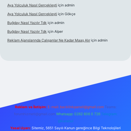
Aya Yolculuk Nasıl Gerçekleşti
için
admin
Aya Yolculuk Nasıl Gerçekleşti
için
Gökçe
Buğday Nasıl Yazılır Tdk
için
admin
Buğday Nasıl Yazılır Tdk
için
Alper
Reklam Ajanslarında Çalışanlar Ne Kadar Maaş Alır
için
admin
lbet mobil giriş
Reklam ve İletişim:
E-mail: backlinkpaneli@gmail.com
Teams:
forumhizmeti@gmail.com
Whatsapp: 0262 606 0 726
Telegram:
@karabul
Yasal Uyarı:
Sitemiz, 5651 Sayılı Kanun gereğince Bilgi Teknolojileri