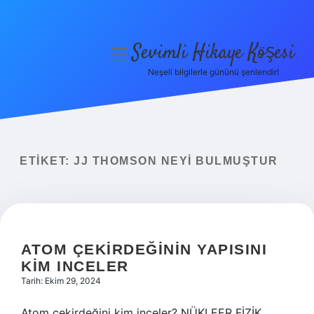
Sevimli Hikaye Köşesi
menüyü
aç
Neşeli bilgilerle gününü şenlendir!
Anasayfa
Gizlilik Politikası
Yasal Uyarı
ETIKET:
JJ THOMSON NEYI BULMUŞTUR
Hakkımızda
ATOM ÇEKIRDEĞININ YAPISINI
KIM INCELER
Tarih: Ekim 29, 2024
Atom çekirdeğini kim inceler? NÜKLEER FİZİK