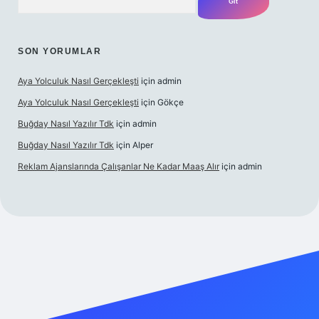
SON YORUMLAR
Aya Yolculuk Nasıl Gerçekleşti
için
admin
Aya Yolculuk Nasıl Gerçekleşti
için
Gökçe
Buğday Nasıl Yazılır Tdk
için
admin
Buğday Nasıl Yazılır Tdk
için
Alper
Reklam Ajanslarında Çalışanlar Ne Kadar Maaş Alır
için
admin
ilbet mobil giriş