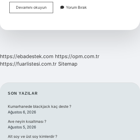
Atom
Devamını okuyun
Yorum Bırak
Çekirdeğinin
Yapısını
Kim
Inceler
https://ebadestek.com
https://opm.com.tr
https://fuarlistesi.com.tr
Sitemap
SIDEBAR
SON YAZILAR
Kumarhanede blackjack kaç deste ?
Ağustos 6, 2026
Ave neyin kısaltması ?
Ağustos 5, 2026
Alt soy ve üst soy kimlerdir ?