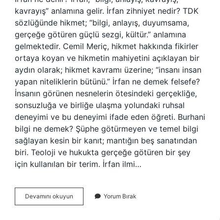
kavrayış” anlamına gelir. İrfan zihniyet nedir? TDK
sözlüğünde hikmet; “bilgi, anlayış, duyumsama,
gerçeğe götüren güçlü sezgi, kültür.” anlamına
gelmektedir. Cemil Meriç, hikmet hakkında fikirler
ortaya koyan ve hikmetin mahiyetini açıklayan bir
aydın olarak; hikmet kavramı üzerine; “insanı insan
yapan niteliklerin bütünü.” İrfan ne demek felsefe?
İnsanın görünen nesnelerin ötesindeki gerçekliğe,
sonsuzluğa ve birliğe ulaşma yolundaki ruhsal
deneyimi ve bu deneyimi ifade eden öğreti. Burhani
bilgi ne demek? Şüphe götürmeyen ve temel bilgi
sağlayan kesin bir kanıt; mantığın beş sanatından
biri. Teoloji ve hukukta gerçeğe götüren bir şey
için kullanılan bir terim. İrfan ilmi…
Irfani
Devamını okuyun
Yorum Bırak
Bilgi
Ne