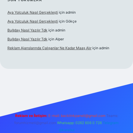
SON YORUMLAR
Aya Yolculuk Nasıl Gerçekleşti
için
admin
Aya Yolculuk Nasıl Gerçekleşti
için
Gökçe
Buğday Nasıl Yazılır Tdk
için
admin
Buğday Nasıl Yazılır Tdk
için
Alper
Reklam Ajanslarında Çalışanlar Ne Kadar Maaş Alır
için
admin
ilbet mobil giriş
Reklam ve İletişim:
E-mail: backlinkpaneli@gmail.com
Teams:
forumhizmeti@gmail.com
Whatsapp: 0262 606 0 726
Telegram:
@karabul