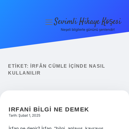
Sevimli Hikaye Köşesi
menüyü
aç
Neşeli bilgilerle gününü şenlendir!
Anasayfa
Gizlilik Politikası
Yasal Uyarı
ETIKET:
İRFÂN CÜMLE IÇINDE NASIL
KULLANILIR
Hakkımızda
IRFANI BILGI NE DEMEK
Tarih: Şubat 1, 2025
İrfan ne denir? İrfan, “bilgi, anlayış, kavrayış,