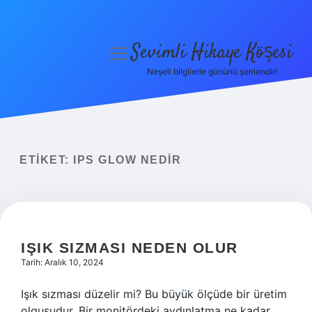
Sevimli Hikaye Köşesi
menüyü
aç
Neşeli bilgilerle gününü şenlendir!
Anasayfa
Gizlilik Politikası
Yasal Uyarı
ETIKET:
IPS GLOW NEDIR
Hakkımızda
IŞIK SIZMASI NEDEN OLUR
Tarih: Aralık 10, 2024
Işık sızması düzelir mi? Bu büyük ölçüde bir üretim
olgusudur. Bir monitördeki aydınlatma ne kadar