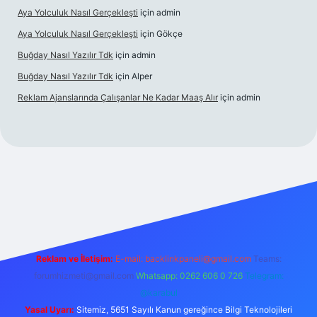
Aya Yolculuk Nasıl Gerçekleşti
için
admin
Aya Yolculuk Nasıl Gerçekleşti
için
Gökçe
Buğday Nasıl Yazılır Tdk
için
admin
Buğday Nasıl Yazılır Tdk
için
Alper
Reklam Ajanslarında Çalışanlar Ne Kadar Maaş Alır
için
admin
bet mobil giriş
Reklam ve İletişim:
E-mail: backlinkpaneli@gmail.com
Teams:
forumhizmeti@gmail.com
Whatsapp: 0262 606 0 726
Telegram:
@karabul
Yasal Uyarı:
Sitemiz, 5651 Sayılı Kanun gereğince Bilgi Teknolojileri