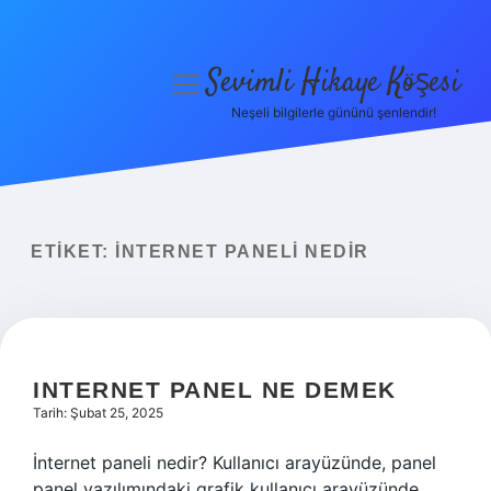
Sevimli Hikaye Köşesi
menüyü
aç
Neşeli bilgilerle gününü şenlendir!
Anasayfa
Gizlilik Politikası
Yasal Uyarı
ETIKET:
İNTERNET PANELI NEDIR
Hakkımızda
INTERNET PANEL NE DEMEK
Tarih: Şubat 25, 2025
İnternet paneli nedir? Kullanıcı arayüzünde, panel
panel yazılımındaki grafik kullanıcı arayüzünde