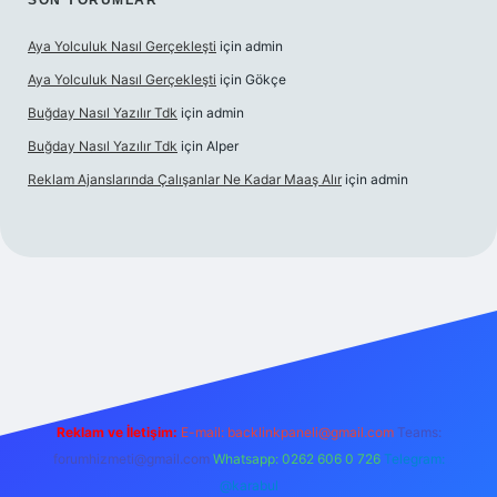
SON YORUMLAR
Aya Yolculuk Nasıl Gerçekleşti
için
admin
Aya Yolculuk Nasıl Gerçekleşti
için
Gökçe
Buğday Nasıl Yazılır Tdk
için
admin
Buğday Nasıl Yazılır Tdk
için
Alper
Reklam Ajanslarında Çalışanlar Ne Kadar Maaş Alır
için
admin
ilbet mobil giriş
Reklam ve İletişim:
E-mail: backlinkpaneli@gmail.com
Teams:
forumhizmeti@gmail.com
Whatsapp: 0262 606 0 726
Telegram:
@karabul