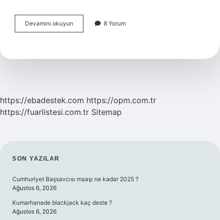
Instagramda
Devamını okuyun
8 Yorum
Türkçe
Altyazı
Nasıl
Yapılır
https://ebadestek.com
https://opm.com.tr
https://fuarlistesi.com.tr
Sitemap
SIDEBAR
SON YAZILAR
Cumhuriyet Başsavcısı maaşı ne kadar 2025 ?
Ağustos 6, 2026
Kumarhanede blackjack kaç deste ?
Ağustos 6, 2026