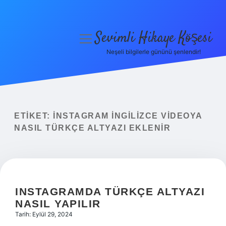
Sevimli Hikaye Köşesi
menüyü
aç
Neşeli bilgilerle gününü şenlendir!
Anasayfa
Gizlilik Politikası
Yasal Uyarı
ETIKET:
İNSTAGRAM İNGILIZCE VIDEOYA
NASIL TÜRKÇE ALTYAZI EKLENIR
Hakkımızda
INSTAGRAMDA TÜRKÇE ALTYAZI
NASIL YAPILIR
Tarih: Eylül 29, 2024