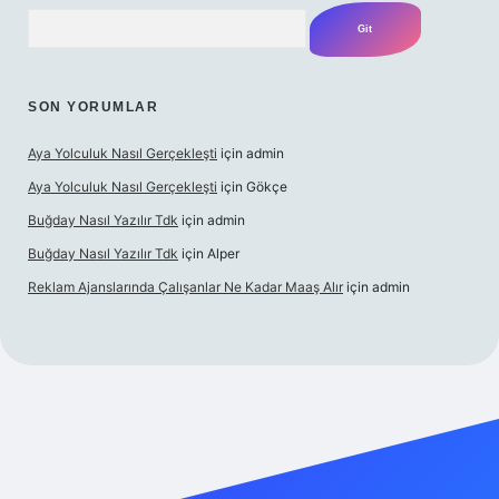
Arama
SON YORUMLAR
Aya Yolculuk Nasıl Gerçekleşti
için
admin
Aya Yolculuk Nasıl Gerçekleşti
için
Gökçe
Buğday Nasıl Yazılır Tdk
için
admin
Buğday Nasıl Yazılır Tdk
için
Alper
Reklam Ajanslarında Çalışanlar Ne Kadar Maaş Alır
için
admin
ilbet mobil giriş