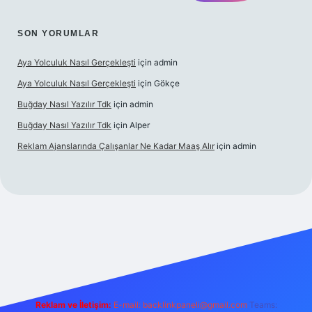
SON YORUMLAR
Aya Yolculuk Nasıl Gerçekleşti
için
admin
Aya Yolculuk Nasıl Gerçekleşti
için
Gökçe
Buğday Nasıl Yazılır Tdk
için
admin
Buğday Nasıl Yazılır Tdk
için
Alper
Reklam Ajanslarında Çalışanlar Ne Kadar Maaş Alır
için
admin
ilbet mobil giriş
Reklam ve İletişim:
E-mail: backlinkpaneli@gmail.com
Teams: