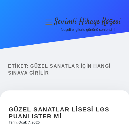
Sevimli Hikaye Köşesi
menüyü
aç
Neşeli bilgilerle gününü şenlendir!
Anasayfa
Gizlilik Politikası
Yasal Uyarı
ETIKET:
GÜZEL SANATLAR IÇIN HANGI
SINAVA GIRILIR
Hakkımızda
GÜZEL SANATLAR LISESI LGS
PUANI ISTER MI
Tarih: Ocak 7, 2025