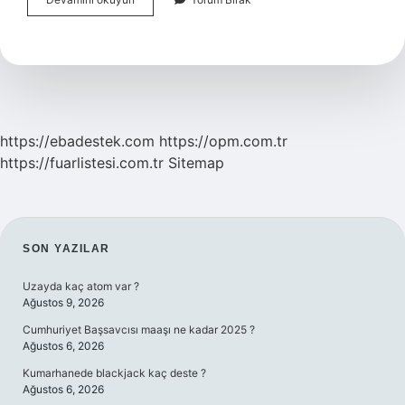
Sanatlar
Lisesi
Lgs
Puanı
Ister
Mi
https://ebadestek.com
https://opm.com.tr
https://fuarlistesi.com.tr
Sitemap
SIDEBAR
SON YAZILAR
Uzayda kaç atom var ?
Ağustos 9, 2026
Cumhuriyet Başsavcısı maaşı ne kadar 2025 ?
Ağustos 6, 2026
Kumarhanede blackjack kaç deste ?
Ağustos 6, 2026