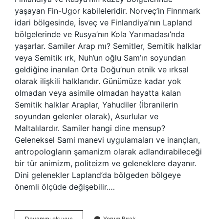
yaşayan Fin-Ugor kabileleridir. Norveç’in Finnmark
idari bölgesinde, İsveç ve Finlandiya’nın Lapland
bölgelerinde ve Rusya’nın Kola Yarımadası’nda
yaşarlar. Samiler Arap mı? Semitler, Semitik halklar
veya Semitik ırk, Nuh’un oğlu Sam’ın soyundan
geldiğine inanılan Orta Doğu’nun etnik ve ırksal
olarak ilişkili halklarıdır. Günümüze kadar yok
olmadan veya asimile olmadan hayatta kalan
Semitik halklar Araplar, Yahudiler (İbranilerin
soyundan gelenler olarak), Asurlular ve
Maltalılardır. Samiler hangi dine mensup?
Geleneksel Sami manevi uygulamaları ve inançları,
antropologların şamanizm olarak adlandırabileceği
bir tür animizm, politeizm ve geleneklere dayanır.
Dini gelenekler Lapland’da bölgeden bölgeye
önemli ölçüde değişebilir.…
Isveçteki
Devamını okuyun
Yorum Bırak