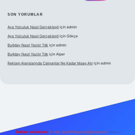
SON YORUMLAR
Aya Yolculuk Nasıl Gerçekleşti
için
admin
Aya Yolculuk Nasıl Gerçekleşti
için
Gökçe
Buğday Nasıl Yazılır Tdk
için
admin
Buğday Nasıl Yazılır Tdk
için
Alper
Reklam Ajanslarında Çalışanlar Ne Kadar Maaş Alır
için
admin
ilbet mobil giriş
Reklam ve İletişim:
E-mail: backlinkpaneli@gmail.com
Teams: