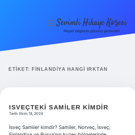
Sevimli Hikaye Köşesi
menüyü
aç
Neşeli bilgilerle gününü şenlendir!
Anasayfa
Gizlilik Politikası
Yasal Uyarı
ETIKET:
FINLANDIYA HANGI IRKTAN
Hakkımızda
ISVEÇTEKI SAMILER KIMDIR
Tarih: Ekim 18, 2024
İsveç Samiler kimdir? Samiler, Norveç, İsveç,
Finlandiya ve Rusya’nın kuzey bölgelerinde