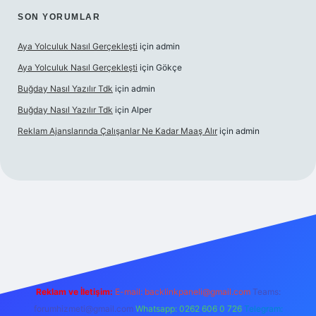
SON YORUMLAR
Aya Yolculuk Nasıl Gerçekleşti
için
admin
Aya Yolculuk Nasıl Gerçekleşti
için
Gökçe
Buğday Nasıl Yazılır Tdk
için
admin
Buğday Nasıl Yazılır Tdk
için
Alper
Reklam Ajanslarında Çalışanlar Ne Kadar Maaş Alır
için
admin
ilbet mobil giriş
Reklam ve İletişim:
E-mail: backlinkpaneli@gmail.com
Teams:
forumhizmeti@gmail.com
Whatsapp: 0262 606 0 726
Telegram: