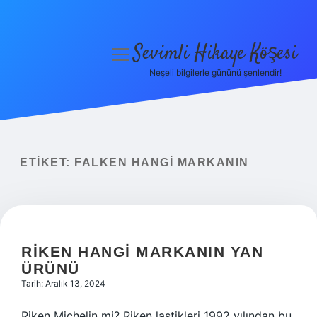
Sevimli Hikaye Köşesi
menüyü
aç
Neşeli bilgilerle gününü şenlendir!
Anasayfa
Gizlilik Politikası
Yasal Uyarı
ETIKET:
FALKEN HANGI MARKANIN
Hakkımızda
RIKEN HANGI MARKANIN YAN
ÜRÜNÜ
Tarih: Aralık 13, 2024
Riken Michelin mi? Riken lastikleri 1992 yılından bu