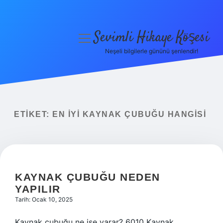
Sevimli Hikaye Köşesi
menüyü
aç
Neşeli bilgilerle gününü şenlendir!
Anasayfa
Gizlilik Politikası
Yasal Uyarı
ETIKET:
EN IYI KAYNAK ÇUBUĞU HANGISI
Hakkımızda
KAYNAK ÇUBUĞU NEDEN
YAPILIR
Tarih: Ocak 10, 2025
Kaynak çubuğu ne işe yarar? 6010 Kaynak