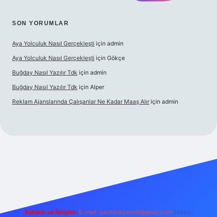
SON YORUMLAR
Aya Yolculuk Nasıl Gerçekleşti
için
admin
Aya Yolculuk Nasıl Gerçekleşti
için
Gökçe
Buğday Nasıl Yazılır Tdk
için
admin
Buğday Nasıl Yazılır Tdk
için
Alper
Reklam Ajanslarında Çalışanlar Ne Kadar Maaş Alır
için
admin
ilbet mobil giriş
Reklam ve İletişim:
E-mail: backlinkpaneli@gmail.com
Teams: