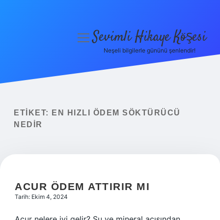
Sevimli Hikaye Köşesi
menüyü
aç
Neşeli bilgilerle gününü şenlendir!
Anasayfa
Gizlilik Politikası
Yasal Uyarı
ETIKET:
EN HIZLI ÖDEM SÖKTÜRÜCÜ
NEDIR
Hakkımızda
ACUR ÖDEM ATTIRIR MI
Tarih: Ekim 4, 2024
Acur nelere iyi gelir? Su ve mineral açısından