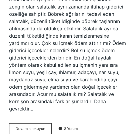
zengin olan salatalık aynı zamanda iltihap giderici
özelliğe sahiptir. Böbrek ağrılarını tedavi eden
salatalık, düzenli tüketildiğinde böbrek taşlarının
atılmasında da oldukça etkilidir. Salatalık ayrıca
düzenli tüketildiğinde kanın temizlenmesine
yardımcı olur. Çok su içmek ödem attırır mı? Ödem
giderici içecekler nelerdir? Bol su içmek ödem
giderici içeceklerden biridir. En doğal faydalı
yöntem olarak kabul edilen su içmenin yanı sıra
limon suyu, yeşil çay, ıhlamur, adaçayı, nar suyu,
maydanoz suyu, elma suyu ve karahindiba çayı
ödem gidermeye yardımcı olan doğal içecekler
arasındadır. Acur mu salatalık mı? Salatalık ve
kornişon arasındaki farklar şunlardır: Daha
gevrektir.…
Acur
Devamını okuyun
8 Yorum
Ödem