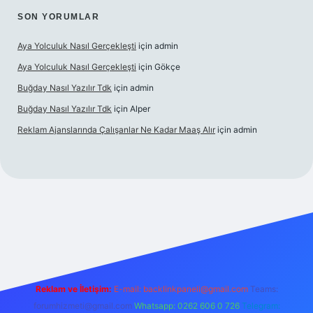
SON YORUMLAR
Aya Yolculuk Nasıl Gerçekleşti
için
admin
Aya Yolculuk Nasıl Gerçekleşti
için
Gökçe
Buğday Nasıl Yazılır Tdk
için
admin
Buğday Nasıl Yazılır Tdk
için
Alper
Reklam Ajanslarında Çalışanlar Ne Kadar Maaş Alır
için
admin
ilbet mobil giriş
Reklam ve İletişim:
E-mail: backlinkpaneli@gmail.com
Teams:
forumhizmeti@gmail.com
Whatsapp: 0262 606 0 726
Telegram: