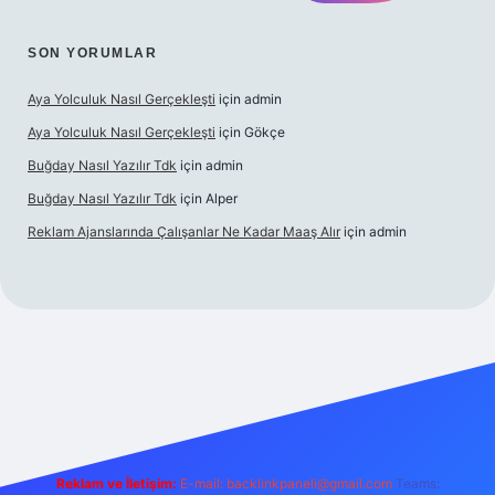
SON YORUMLAR
Aya Yolculuk Nasıl Gerçekleşti
için
admin
Aya Yolculuk Nasıl Gerçekleşti
için
Gökçe
Buğday Nasıl Yazılır Tdk
için
admin
Buğday Nasıl Yazılır Tdk
için
Alper
Reklam Ajanslarında Çalışanlar Ne Kadar Maaş Alır
için
admin
lbet mobil giriş
Reklam ve İletişim:
E-mail: backlinkpaneli@gmail.com
Teams: