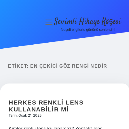
Sevimli Hikaye Köşesi
menüyü
aç
Neşeli bilgilerle gününü şenlendir!
Anasayfa
Gizlilik Politikası
Yasal Uyarı
ETIKET:
EN ÇEKICI GÖZ RENGI NEDIR
Hakkımızda
HERKES RENKLI LENS
KULLANABILIR MI
Tarih: Ocak 21, 2025
Kimler renkli lens kullanamaz? Kontakt lens