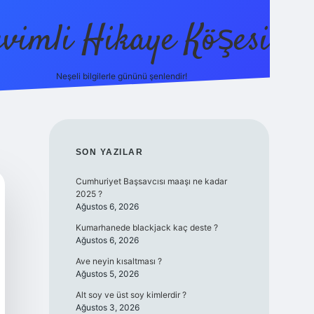
evimli Hikaye Köşesi
Neşeli bilgilerle gününü şenlendir!
ilbet mobil
SIDEBAR
SON YAZILAR
Cumhuriyet Başsavcısı maaşı ne kadar
2025 ?
Ağustos 6, 2026
Kumarhanede blackjack kaç deste ?
Ağustos 6, 2026
Ave neyin kısaltması ?
Ağustos 5, 2026
Alt soy ve üst soy kimlerdir ?
Ağustos 3, 2026