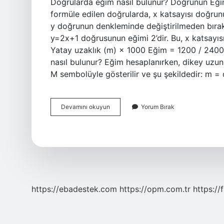
Doğrularda eğim nasıl bulunur? Doğrunun Eğim
formüle edilen doğrularda, x katsayısı doğrunu
y doğrunun denkleminde değiştirilmeden bırakıl
y=2x+1 doğrusunun eğimi 2’dir. Bu, x katsayısıd
Yatay uzaklık (m) × 1000 Eğim = 1200 / 24000
nasıl bulunur? Eğim hesaplanırken, dikey uzunl
M sembolüyle gösterilir ve şu şekildedir: m =
Bir
Devamını okuyun
Yorum Bırak
Doğrunun
Eğimi
Nasıl
Bulunur
https://ebadestek.com
https://opm.com.tr
https://