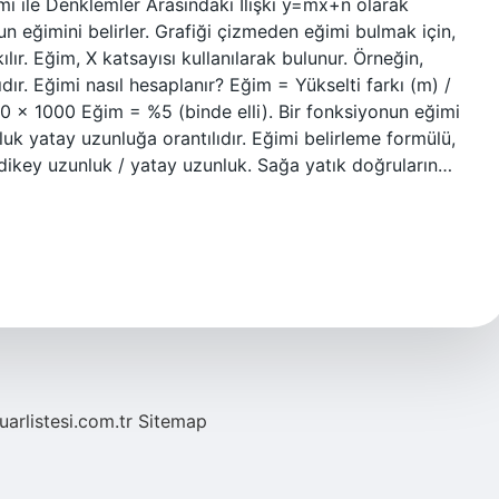
i ile Denklemler Arasındaki İlişki y=mx+n olarak
n eğimini belirler. Grafiği çizmeden eğimi bulmak için,
ır. Eğim, X katsayısı kullanılarak bulunur. Örneğin,
ır. Eğimi nasıl hesaplanır? Eğim = Yükselti farkı (m) /
 × 1000 Eğim = %5 (binde elli). Bir fonksiyonun eğimi
uk yatay uzunluğa orantılıdır. Eğimi belirleme formülü,
 dikey uzunluk / yatay uzunluk. Sağa yatık doğruların…
fuarlistesi.com.tr
Sitemap