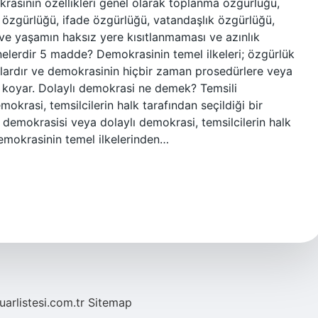
krasinin özellikleri genel olarak toplanma özgürlüğü,
 özgürlüğü, ifade özgürlüğü, vatandaşlık özgürlüğü,
k ve yaşamın haksız yere kısıtlanmaması ve azınlık
 nelerdir 5 madde? Demokrasinin temel ilkeleri; özgürlük
haklardır ve demokrasinin hiçbir zaman prosedürlere veya
 koyar. Dolaylı demokrasi ne demek? Temsili
krasi, temsilcilerin halk tarafından seçildiği bir
 demokrasisi veya dolaylı demokrasi, temsilcilerin halk
Demokrasinin temel ilkelerinden…
fuarlistesi.com.tr
Sitemap