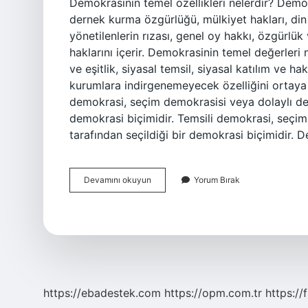
Demokrasinin temel özellikleri nelerdir? Demo
dernek kurma özgürlüğü, mülkiyet hakları, din
yönetilenlerin rızası, genel oy hakkı, özgürlü
haklarını içerir. Demokrasinin temel değerleri
ve eşitlik, siyasal temsil, siyasal katılım ve 
kurumlara indirgenemeyecek özelliğini ortaya
demokrasi, seçim demokrasisi veya dolaylı demo
demokrasi biçimidir. Temsili demokrasi, seçim
tarafından seçildiği bir demokrasi biçimidir. 
Doğrudan
Devamını okuyun
Yorum Bırak
Demokrasinin
Temel
Özellikleri
Nelerdir
https://ebadestek.com
https://opm.com.tr
https://