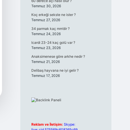
60 derece açı nasıl olur ?
Temmuz 30, 2026
Koç erkeği sekste ne ister ?
Temmuz 27, 2026
34 parmak kaç mm’dir ?
Temmuz 24, 2026
Icardi 23-24 kaç golü var ?
Temmuz 23, 2026
Anaksimenese göre arkhe nedir ?
Temmuz 21, 2026
Delibaş hayvana ne iyi gelir ?
Temmuz 17, 2026
Reklam ve İletişim:
Skype:
live:.cid.575569c608265c69