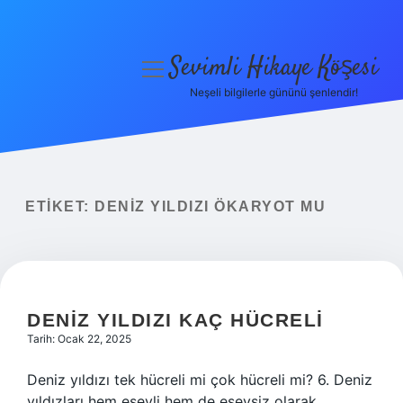
Sevimli Hikaye Köşesi
menüyü
aç
Neşeli bilgilerle gününü şenlendir!
Anasayfa
Gizlilik Politikası
Yasal Uyarı
ETIKET:
DENIZ YILDIZI ÖKARYOT MU
Hakkımızda
DENIZ YILDIZI KAÇ HÜCRELI
Tarih: Ocak 22, 2025
Deniz yıldızı tek hücreli mi çok hücreli mi? 6. Deniz
yıldızları hem eşeyli hem de eşeysiz olarak