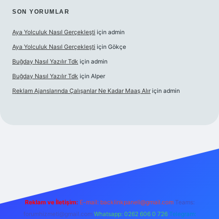
SON YORUMLAR
Aya Yolculuk Nasıl Gerçekleşti
için
admin
Aya Yolculuk Nasıl Gerçekleşti
için
Gökçe
Buğday Nasıl Yazılır Tdk
için
admin
Buğday Nasıl Yazılır Tdk
için
Alper
Reklam Ajanslarında Çalışanlar Ne Kadar Maaş Alır
için
admin
ş
Reklam ve İletişim:
E-mail: backlinkpaneli@gmail.com
Teams:
forumhizmeti@gmail.com
Whatsapp: 0262 606 0 726
Telegram: