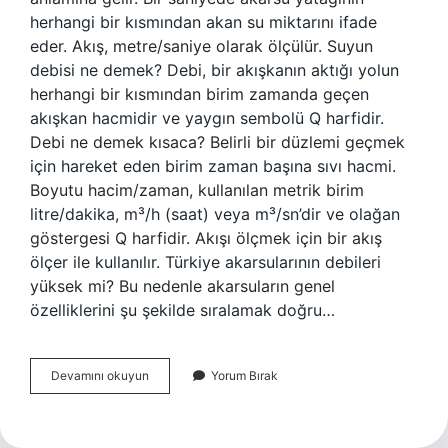
herhangi bir kısmından akan su miktarını ifade
eder. Akış, metre/saniye olarak ölçülür. Suyun
debisi ne demek? Debi, bir akışkanın aktığı yolun
herhangi bir kısmından birim zamanda geçen
akışkan hacmidir ve yaygın sembolü Q harfidir.
Debi ne demek kısaca? Belirli bir düzlemi geçmek
için hareket eden birim zaman başına sıvı hacmi.
Boyutu hacim/zaman, kullanılan metrik birim
litre/dakika, m³/h (saat) veya m³/sn’dir ve olağan
göstergesi Q harfidir. Akışı ölçmek için bir akış
ölçer ile kullanılır. Türkiye akarsularının debileri
yüksek mi? Bu nedenle akarsuların genel
özelliklerini şu şekilde sıralamak doğru…
Akarsuyun
Devamını okuyun
Yorum Bırak
Debisi
Ne
Demek