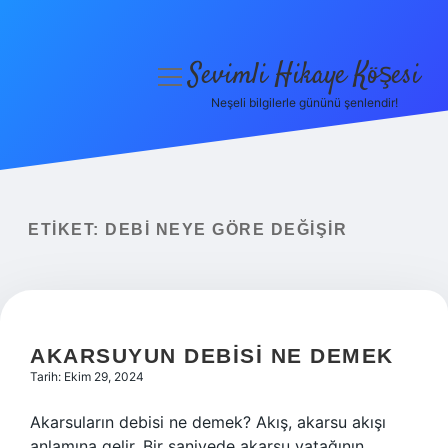
Sevimli Hikaye Köşesi
menüyü
aç
Neşeli bilgilerle gününü şenlendir!
Anasayfa
Gizlilik Politikası
Yasal Uyarı
ETIKET:
DEBI NEYE GÖRE DEĞIŞIR
Hakkımızda
AKARSUYUN DEBISI NE DEMEK
Tarih: Ekim 29, 2024
Akarsuların debisi ne demek? Akış, akarsu akışı
anlamına gelir. Bir saniyede akarsu yatağının