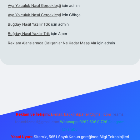
Aya Yolculuk Nasıl Gerçekleşti
için
admin
Aya Yolculuk Nasıl Gerçekleşti
için
Gökçe
Buğday Nasıl Yazılır Tdk
için
admin
Buğday Nasıl Yazılır Tdk
için
Alper
Reklam Ajanslarında Çalışanlar Ne Kadar Maaş Alır
için
admin
ilbet mobil giriş
Reklam ve İletişim:
E-mail: backlinkpaneli@gmail.com
Teams:
forumhizmeti@gmail.com
Whatsapp: 0262 606 0 726
Telegram:
@karabul
Yasal Uyarı:
Sitemiz, 5651 Sayılı Kanun gereğince Bilgi Teknolojileri