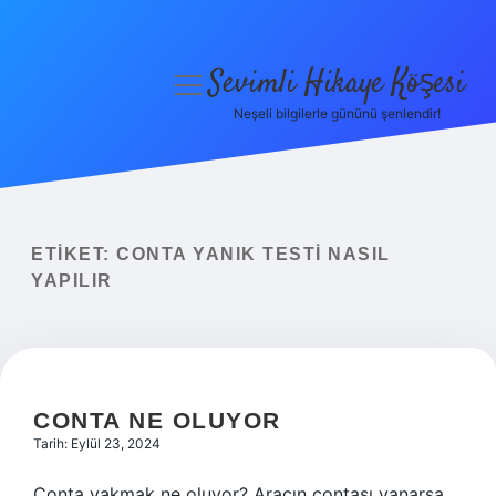
Sevimli Hikaye Köşesi
menüyü
aç
Neşeli bilgilerle gününü şenlendir!
Anasayfa
Gizlilik Politikası
Yasal Uyarı
ETIKET:
CONTA YANIK TESTI NASIL
YAPILIR
Hakkımızda
CONTA NE OLUYOR
Tarih: Eylül 23, 2024
Conta yakmak ne oluyor? Aracın contası yanarsa