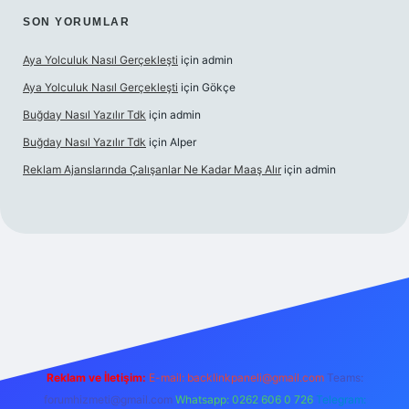
SON YORUMLAR
Aya Yolculuk Nasıl Gerçekleşti
için
admin
Aya Yolculuk Nasıl Gerçekleşti
için
Gökçe
Buğday Nasıl Yazılır Tdk
için
admin
Buğday Nasıl Yazılır Tdk
için
Alper
Reklam Ajanslarında Çalışanlar Ne Kadar Maaş Alır
için
admin
lbet mobil giriş
Reklam ve İletişim:
E-mail: backlinkpaneli@gmail.com
Teams:
forumhizmeti@gmail.com
Whatsapp: 0262 606 0 726
Telegram: