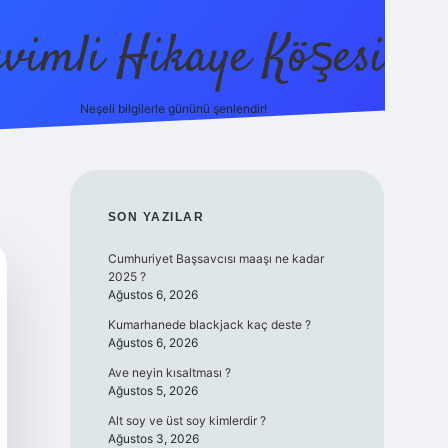
evimli Hikaye Köşesi
Neşeli bilgilerle gününü şenlendir!
ilbet mobil giri
SIDEBAR
SON YAZILAR
Cumhuriyet Başsavcısı maaşı ne kadar
2025 ?
Ağustos 6, 2026
Kumarhanede blackjack kaç deste ?
Ağustos 6, 2026
Ave neyin kısaltması ?
Ağustos 5, 2026
Alt soy ve üst soy kimlerdir ?
Ağustos 3, 2026