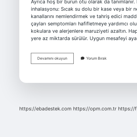
Ayrıca hoş bir burun otu olarak da tanımlanır
inhalasyonu: Sıcak su dolu bir kase veya bir n
kanallarını nemlendirmek ve tahriş edici madde
çayları semptomları hafifletmeye yardımcı olu
kokulara ve alerjenlere maruziyeti azaltın. Hapş
yere az miktarda sürülür. Uygun mesafeyi ay
Hapşırık
Devamını okuyun
Yorum Bırak
Tozu
Nasıl
Kullanılır
https://ebadestek.com
https://opm.com.tr
https://