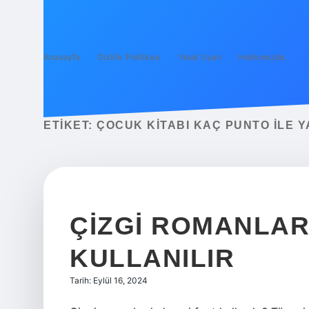
Anasayfa
Gizlilik Politikası
Yasal Uyarı
Hakkımızda
ETIKET:
ÇOCUK KITABI KAÇ PUNTO ILE Y
ÇIZGI ROMANLARD
KULLANILIR
Tarih: Eylül 16, 2024