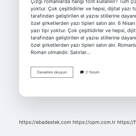
Çizgi romanlarda hangi font kullanılır? Tüm çiz
yoktur. Çok çeşitlidirler ve hepsi, dijital yazı
tarafından geliştirilen el yazısı stillerine da
özel şirketlerden yazı tipleri satın alır. 6 Ni
yazı tipi yoktur. Çok çeşitlidirler ve hepsi, di
tarafından geliştirilen el yazısı stillerine da
özel şirketlerden yazı tipleri satın alır. Roman
Roman olmalıdır. Satırlar…
Çizgi
Devamını okuyun
2 Yorum
Romanlarda
Hangi
Yazı
Tipi
Kullanılır
https://ebadestek.com
https://opm.com.tr
https://