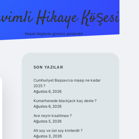
evimli Hikaye Köşesi
Neşeli bilgilerle gününü şenlendir!
ilbet mobil
SIDEBAR
SON YAZILAR
Cumhuriyet Başsavcısı maaşı ne kadar
2025 ?
Ağustos 6, 2026
Kumarhanede blackjack kaç deste ?
Ağustos 6, 2026
Ave neyin kısaltması ?
Ağustos 5, 2026
Alt soy ve üst soy kimlerdir ?
Ağustos 3, 2026