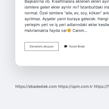
Başkanı’na vb. Kısaltmalara eklenen ekleri ay
isimlere gelen ekler ayrılır mı? İstanbul’daki i
normal. Özel isimlere “aile, ev, soy, köken” anla
ayrılmaz. Ayşeler yarın buraya gelecek. Hangi 
yerleşim yeri ve iş yeri adlarındaki ekler kesil
Hatırlamakta fayda var
Canım…
Ayşeye
Devamını okuyun
Yorum Bırak
Nasıl
Yazılır
Tdk
https://ebadestek.com
https://opm.com.tr
https://