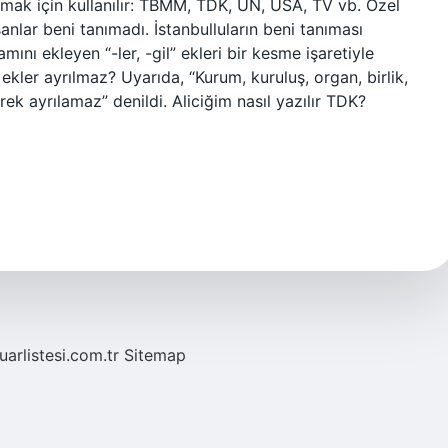
ırmak için kullanılır: TBMM, TDK, UN, USA, TV vb. Özel
nsanlar beni tanımadı. İstanbulluların beni tanıması
mını ekleyen “-ler, -gil” ekleri bir kesme işaretiyle
ekler ayrılmaz? Uyarıda, “Kurum, kuruluş, organ, birlik,
erek ayrılamaz” denildi. Aliciğim nasıl yazılır TDK?
fuarlistesi.com.tr
Sitemap