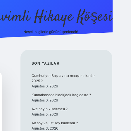
evimli Hikaye Köşesi
Neşeli bilgilerle gününü şenlendir!
ilbet mobil 
SIDEBAR
SON YAZILAR
Cumhuriyet Başsavcısı maaşı ne kadar
2025 ?
Ağustos 6, 2026
Kumarhanede blackjack kaç deste ?
Ağustos 6, 2026
Ave neyin kısaltması ?
Ağustos 5, 2026
Alt soy ve üst soy kimlerdir ?
Ağustos 3, 2026