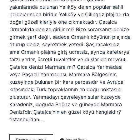
yakınlarında bulunan Yalıköy de en popüler sahil
beldelerinden biridir. Yalıköy ve Çilingoz plajları da
doğal güzellikleriyle öne çıkmaktadır. Çatalca
Ormanlı’da denize girilir mi? Bize sorarsanız denize
girmek şart değil, sadece Ormanlı köyünün plajında
​​oturup denizi seyretmek yeterli. Şaşıracaksınız
ama Ormanlı plajına giriş ücretsiz, ayrıca kafeterya
tarzı yerler, ücretli tuvaletler ve duşlar da mevcut.
Çatalca denizi Marmara mı? Çatalca Yarımadası
veya Paşaeli Yarımadası, Marmara Bölgesi’nin
kuzeyinde bulunan bir kara parçasıdır ve Avrupa
kıtasındaki Türk topraklarının en doğu noktasını
oluşturur. Yarımadayı çevreleyen sular kuzeyde
Karadeniz, doğuda Boğaz ve güneyde Marmara
Denizi’dir. Çatalca’nın en güzel köyü hangisidir?
“İstanbul’dan…
Çatalcada
Devamını okuyun
Yorum Bırak