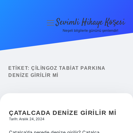
Sevimli Hikaye Köşesi
menüyü
aç
Neşeli bilgilerle gününü şenlendir!
Anasayfa
Gizlilik Politikası
Yasal Uyarı
ETIKET:
ÇILINGOZ TABIAT PARKINA
DENIZE GIRILIR MI
Hakkımızda
ÇATALCADA DENIZE GIRILIR MI
Tarih: Aralık 24, 2024
Çatalca’da nerede denize girilir? Çatalca