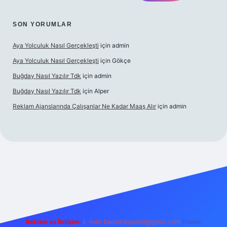
SON YORUMLAR
Aya Yolculuk Nasıl Gerçekleşti
için
admin
Aya Yolculuk Nasıl Gerçekleşti
için
Gökçe
Buğday Nasıl Yazılır Tdk
için
admin
Buğday Nasıl Yazılır Tdk
için
Alper
Reklam Ajanslarında Çalışanlar Ne Kadar Maaş Alır
için
admin
lbet mobil giriş
Reklam ve İletişim:
E-mail: backlinkpaneli@gmail.com
Teams: