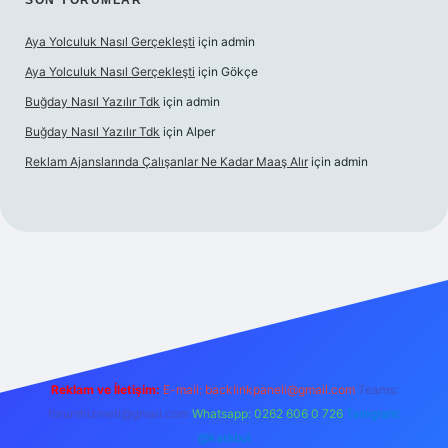
SON YORUMLAR
Aya Yolculuk Nasıl Gerçekleşti
için
admin
Aya Yolculuk Nasıl Gerçekleşti
için
Gökçe
Buğday Nasıl Yazılır Tdk
için
admin
Buğday Nasıl Yazılır Tdk
için
Alper
Reklam Ajanslarında Çalışanlar Ne Kadar Maaş Alır
için
admin
lbet mobil giriş
Reklam ve İletişim:
E-mail: backlinkpaneli@gmail.com
Teams:
forumhizmeti@gmail.com
Whatsapp: 0262 606 0 726
Telegram:
@karabul