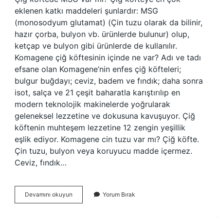
eklenen katkı maddeleri şunlardır: MSG
(monosodyum glutamat) (Çin tuzu olarak da bilinir,
hazır çorba, bulyon vb. ürünlerde bulunur) olup,
ketçap ve bulyon gibi ürünlerde de kullanılır.
Komagene çiğ köftesinin içinde ne var? Adı ve tadı
efsane olan Komagene’nin enfes çiğ köfteleri;
bulgur buğdayı; ceviz, badem ve fındık; daha sonra
isot, salça ve 21 çeşit baharatla karıştırılıp en
modern teknolojik makinelerde yoğrularak
geleneksel lezzetine ve dokusuna kavuşuyor. Çiğ
köftenin muhteşem lezzetine 12 zengin yeşillik
eşlik ediyor. Komagene cin tuzu var mı? Çiğ köfte.
Çin tuzu, bulyon veya koruyucu madde içermez.
Ceviz, fındık…
Komagene
Devamını okuyun
Yorum Bırak
Çiğ
Köfte