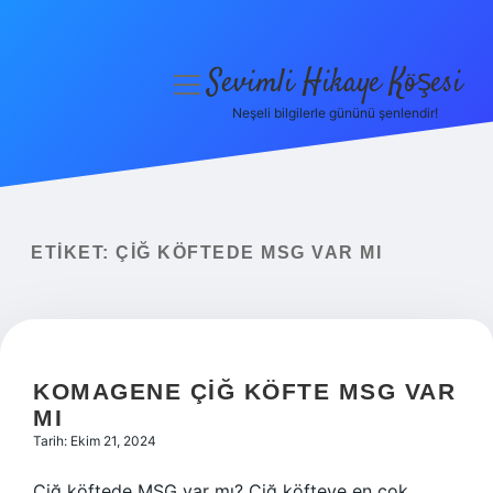
Sevimli Hikaye Köşesi
menüyü
aç
Neşeli bilgilerle gününü şenlendir!
Anasayfa
Gizlilik Politikası
Yasal Uyarı
ETIKET:
ÇIĞ KÖFTEDE MSG VAR MI
Hakkımızda
KOMAGENE ÇIĞ KÖFTE MSG VAR
MI
Tarih: Ekim 21, 2024
Çiğ köftede MSG var mı? Çiğ köfteye en çok