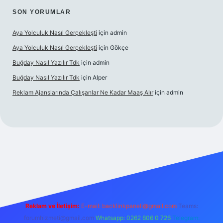
SON YORUMLAR
Aya Yolculuk Nasıl Gerçekleşti
için
admin
Aya Yolculuk Nasıl Gerçekleşti
için
Gökçe
Buğday Nasıl Yazılır Tdk
için
admin
Buğday Nasıl Yazılır Tdk
için
Alper
Reklam Ajanslarında Çalışanlar Ne Kadar Maaş Alır
için
admin
lbet mobil giriş
Reklam ve İletişim:
E-mail: backlinkpaneli@gmail.com
Teams:
forumhizmeti@gmail.com
Whatsapp: 0262 606 0 726
Telegram: