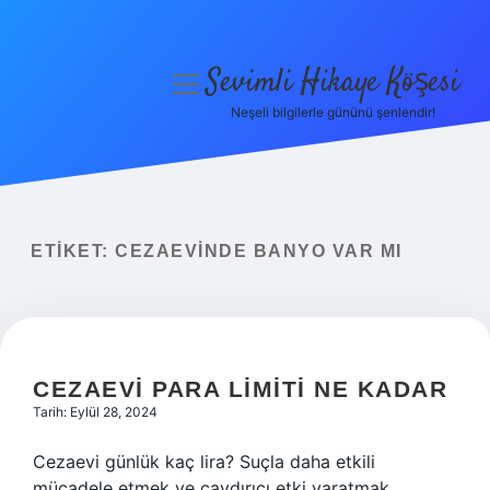
Sevimli Hikaye Köşesi
menüyü
aç
Neşeli bilgilerle gününü şenlendir!
Anasayfa
Gizlilik Politikası
Yasal Uyarı
ETIKET:
CEZAEVINDE BANYO VAR MI
Hakkımızda
CEZAEVI PARA LIMITI NE KADAR
Tarih: Eylül 28, 2024
Cezaevi günlük kaç lira? Suçla daha etkili
mücadele etmek ve caydırıcı etki yaratmak