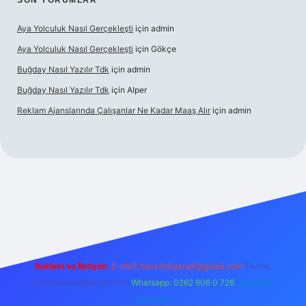
SON YORUMLAR
Aya Yolculuk Nasıl Gerçekleşti
için
admin
Aya Yolculuk Nasıl Gerçekleşti
için
Gökçe
Buğday Nasıl Yazılır Tdk
için
admin
Buğday Nasıl Yazılır Tdk
için
Alper
Reklam Ajanslarında Çalışanlar Ne Kadar Maaş Alır
için
admin
lbet mobil giriş
Reklam ve İletişim:
E-mail: backlinkpaneli@gmail.com
Teams:
forumhizmeti@gmail.com
Whatsapp: 0262 606 0 726
Telegram:
@karabul