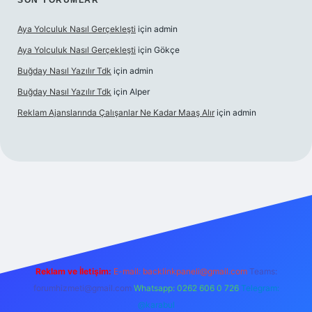
SON YORUMLAR
Aya Yolculuk Nasıl Gerçekleşti
için
admin
Aya Yolculuk Nasıl Gerçekleşti
için
Gökçe
Buğday Nasıl Yazılır Tdk
için
admin
Buğday Nasıl Yazılır Tdk
için
Alper
Reklam Ajanslarında Çalışanlar Ne Kadar Maaş Alır
için
admin
ilbet mobil giriş
Reklam ve İletişim:
E-mail: backlinkpaneli@gmail.com
Teams:
forumhizmeti@gmail.com
Whatsapp: 0262 606 0 726
Telegram:
@karabul