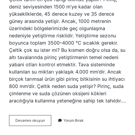
deniz seviyesinden 1500 m’ye kadar olan
yüksekliklerde, 45 derece kuzey ve 35 derece
güney arasında yetişir. Ancak, 1000 metrenin
üzerindeki bölgelerimizde geç olgunlaşma
nedeniyle yetiştirme risklidir. Yetiştirme sezonu
boyunca toplam 3500–4000 °C sıcaklık gerekir.
Çeltik çok su ister mi? Bu kısmen doğru olsa da, su
altı tavalarında pirinç yetiştirmenin temel nedeni
yabani otları kontrol etmektir. Tava sisteminde
kullanılan su miktarı yaklaşık 4.000 mm’dir. Ancak
birçok tarımsal ürün gibi pirinç bitkisinin su ihtiyacı
800 mm’dir. Çeltik neden suda yetişir? Pirinç, suda
çimlenme ve suda çözünen oksijeni kökleri
aracılığıyla kullanma yeteneğine sahip tek tahıldır.…
Çeltik
Devamını okuyun
Yorum Bırak
Hangi
Koşullarda