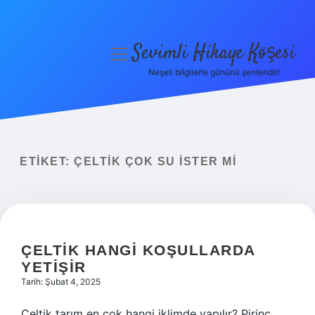
Sevimli Hikaye Köşesi
menüyü
aç
Neşeli bilgilerle gününü şenlendir!
Anasayfa
Gizlilik Politikası
Yasal Uyarı
ETIKET:
ÇELTIK ÇOK SU ISTER MI
Hakkımızda
ÇELTIK HANGI KOŞULLARDA
YETIŞIR
Tarih: Şubat 4, 2025
Çeltik tarım en çok hangi iklimde yapılır? Pirinç,