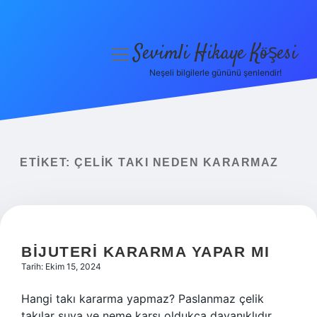
Sevimli Hikaye Köşesi
menüyü
aç
Neşeli bilgilerle gününü şenlendir!
Anasayfa
Gizlilik Politikası
Yasal Uyarı
ETIKET:
ÇELIK TAKI NEDEN KARARMAZ
Hakkımızda
BIJUTERI KARARMA YAPAR MI
Tarih: Ekim 15, 2024
Hangi takı kararma yapmaz? Paslanmaz çelik
takılar suya ve neme karşı oldukça dayanıklıdır.