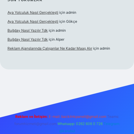
SON YORUMLAR
Aya Yolculuk Nasıl Gerçekleşti
için
admin
Aya Yolculuk Nasıl Gerçekleşti
için
Gökçe
Buğday Nasıl Yazılır Tdk
için
admin
Buğday Nasıl Yazılır Tdk
için
Alper
Reklam Ajanslarında Çalışanlar Ne Kadar Maaş Alır
için
admin
ilbet mobil giriş
Reklam ve İletişim:
E-mail: backlinkpaneli@gmail.com
Teams:
forumhizmeti@gmail.com
Whatsapp: 0262 606 0 726
Telegram:
@karabul