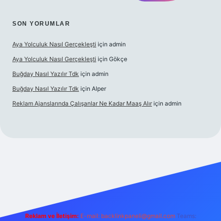
SON YORUMLAR
Aya Yolculuk Nasıl Gerçekleşti
için
admin
Aya Yolculuk Nasıl Gerçekleşti
için
Gökçe
Buğday Nasıl Yazılır Tdk
için
admin
Buğday Nasıl Yazılır Tdk
için
Alper
Reklam Ajanslarında Çalışanlar Ne Kadar Maaş Alır
için
admin
ilbet mobil giriş
Reklam ve İletişim:
E-mail: backlinkpaneli@gmail.com
Teams: