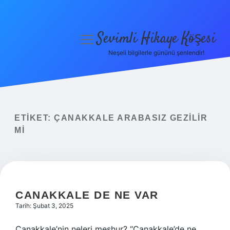
Sevimli Hikaye Köşesi
menüyü
aç
Neşeli bilgilerle gününü şenlendir!
Anasayfa
Gizlilik Politikası
Yasal Uyarı
ETIKET:
ÇANAKKALE ARABASIZ GEZILIR
MI
Hakkımızda
CANAKKALE DE NE VAR
Tarih: Şubat 3, 2025
Çanakkale’nin neleri meşhur? “Çanakkale’de ne