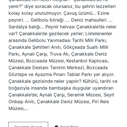
yenir?” diye soracak olursanız, bu şehrin lezzetleri
kolay kolay unutulmuyor. Çavuş üzümü… Ezine
peyniri. … Gelibolu böreği. … Deniz mahsulleri. …
Sardalya balığı… Peynir helvası Çanakkale’de neler
var? Çanakkale’de gezilecek yerler; Listelenenler
arasında Gelibolu Yarımadası Tarihi Milli Parkı,
Çanakkale Şehitleri Anıtı, Gökçeada Sualtı Milli
Parkı, Aynalı Çarşı, Truva Atı, Çanakkale Deniz
Müzesi, Bozcaada Müzesi, Kestanbol Kaplıcası,
Çanakkale Destanı Tanıtım Merkezi, Bozcaada
Göztepe ve Ayazma Pınarı Tabiat Parkı yer alıyor.
Çanakkale gezisinde neler yapılır? Kültürü, tarihi ve
boğazıyla insanda bambaşka duygular uyandıran
Çanakkale’de; Aynalı Çarşı, Seramik Müzesi, Seyit
Onbaşı Anıtı, Çanakkale Deniz Müzesi, Piri Reis
Müzesi,…
Canakkale
Devamını okuyun
Yorum Bırak