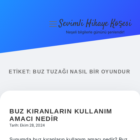
Sevimli Hikaye Köşesi
menüyü
aç
Neşeli bilgilerle gününü şenlendir!
Anasayfa
Gizlilik Politikası
Yasal Uyarı
ETIKET:
BUZ TUZAĞI NASIL BIR OYUNDUR
Hakkımızda
BUZ KIRANLARIN KULLANIM
AMACI NEDIR
Tarih: Ekim 28, 2024
Sunumda buz kıranların kullanım amacı nedir? Buz