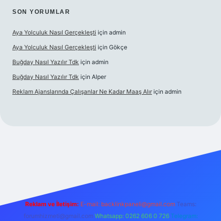
SON YORUMLAR
Aya Yolculuk Nasıl Gerçekleşti
için
admin
Aya Yolculuk Nasıl Gerçekleşti
için
Gökçe
Buğday Nasıl Yazılır Tdk
için
admin
Buğday Nasıl Yazılır Tdk
için
Alper
Reklam Ajanslarında Çalışanlar Ne Kadar Maaş Alır
için
admin
lbet mobil giriş
Reklam ve İletişim:
E-mail: backlinkpaneli@gmail.com
Teams:
forumhizmeti@gmail.com
Whatsapp: 0262 606 0 726
Telegram: