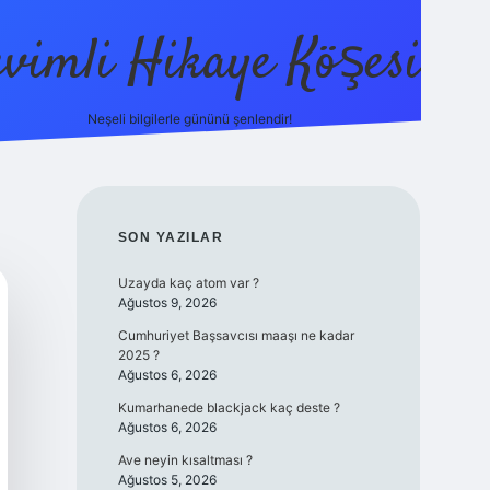
evimli Hikaye Köşesi
Neşeli bilgilerle gününü şenlendir!
ilbet mobi
SIDEBAR
SON YAZILAR
Uzayda kaç atom var ?
Ağustos 9, 2026
Cumhuriyet Başsavcısı maaşı ne kadar
2025 ?
Ağustos 6, 2026
Kumarhanede blackjack kaç deste ?
Ağustos 6, 2026
Ave neyin kısaltması ?
Ağustos 5, 2026