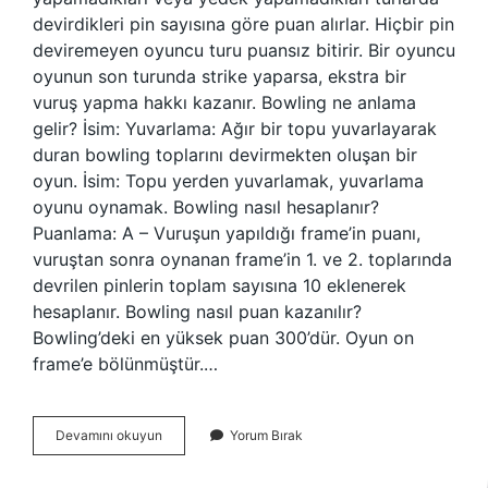
devirdikleri pin sayısına göre puan alırlar. Hiçbir pin
deviremeyen oyuncu turu puansız bitirir. Bir oyuncu
oyunun son turunda strike yaparsa, ekstra bir
vuruş yapma hakkı kazanır. Bowling ne anlama
gelir? İsim: Yuvarlama: Ağır bir topu yuvarlayarak
duran bowling toplarını devirmekten oluşan bir
oyun. İsim: Topu yerden yuvarlamak, yuvarlama
oyunu oynamak. Bowling nasıl hesaplanır?
Puanlama: A – Vuruşun yapıldığı frame’in puanı,
vuruştan sonra oynanan frame’in 1. ve 2. toplarında
devrilen pinlerin toplam sayısına 10 eklenerek
hesaplanır. Bowling nasıl puan kazanılır?
Bowling’deki en yüksek puan 300’dür. Oyun on
frame’e bölünmüştür.…
Bowling
Devamını okuyun
Yorum Bırak
Hedefi
Nedir