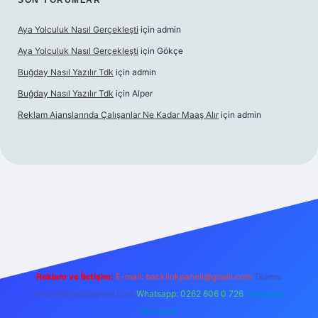
SON YORUMLAR
Aya Yolculuk Nasıl Gerçekleşti
için
admin
Aya Yolculuk Nasıl Gerçekleşti
için
Gökçe
Buğday Nasıl Yazılır Tdk
için
admin
Buğday Nasıl Yazılır Tdk
için
Alper
Reklam Ajanslarında Çalışanlar Ne Kadar Maaş Alır
için
admin
lbet mobil giriş
Reklam ve İletişim:
E-mail: backlinkpaneli@gmail.com
Teams:
forumhizmeti@gmail.com
Whatsapp: 0262 606 0 726
Telegram:
@karabul