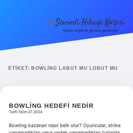
Sevimli Hikaye Köşesi
menüyü
aç
Neşeli bilgilerle gününü şenlendir!
Anasayfa
Gizlilik Politikası
Yasal Uyarı
ETIKET:
BOWLING LABUT MU LOBUT MU
Hakkımızda
BOWLING HEDEFI NEDIR
Tarih: Ekim 27, 2024
Bowling kazanan nasıl belli olur? Oyuncular, strike
yapamadıkları veya yedek yapamadıkları turlarda