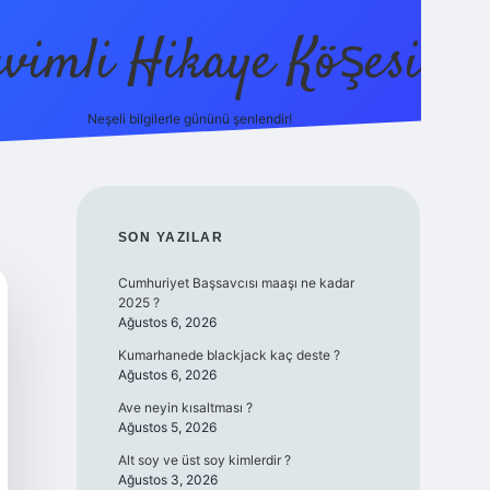
evimli Hikaye Köşesi
Neşeli bilgilerle gününü şenlendir!
ilbet mobi
SIDEBAR
SON YAZILAR
Cumhuriyet Başsavcısı maaşı ne kadar
2025 ?
Ağustos 6, 2026
Kumarhanede blackjack kaç deste ?
Ağustos 6, 2026
Ave neyin kısaltması ?
Ağustos 5, 2026
Alt soy ve üst soy kimlerdir ?
Ağustos 3, 2026