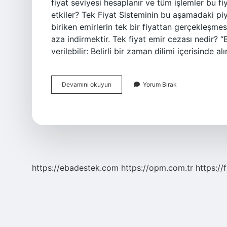
fiyat seviyesi hesaplanır ve tüm işlemler bu fiy
etkiler? Tek Fiyat Sisteminin bu aşamadaki p
biriken emirlerin tek bir fiyattan gerçekleşmes
aza indirmektir. Tek fiyat emir cezası nedir? 
verilebilir: Belirli bir zaman dilimi içerisinde 
Tek
Devamını okuyun
Yorum Bırak
Fiyat
Cezası
Nedir
https://ebadestek.com
https://opm.com.tr
https://