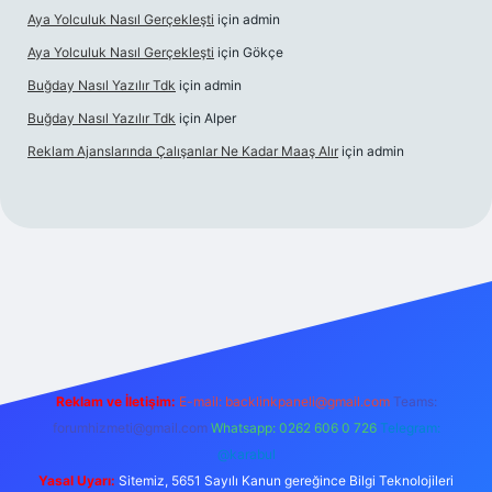
Aya Yolculuk Nasıl Gerçekleşti
için
admin
Aya Yolculuk Nasıl Gerçekleşti
için
Gökçe
Buğday Nasıl Yazılır Tdk
için
admin
Buğday Nasıl Yazılır Tdk
için
Alper
Reklam Ajanslarında Çalışanlar Ne Kadar Maaş Alır
için
admin
lbet mobil giriş
Reklam ve İletişim:
E-mail: backlinkpaneli@gmail.com
Teams:
forumhizmeti@gmail.com
Whatsapp: 0262 606 0 726
Telegram:
@karabul
Yasal Uyarı:
Sitemiz, 5651 Sayılı Kanun gereğince Bilgi Teknolojileri