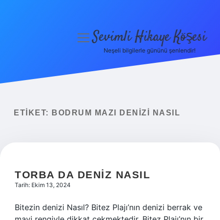
Sevimli Hikaye Köşesi
menüyü
aç
Neşeli bilgilerle gününü şenlendir!
Anasayfa
Gizlilik Politikası
Yasal Uyarı
ETIKET:
BODRUM MAZI DENIZI NASIL
Hakkımızda
TORBA DA DENIZ NASIL
Tarih: Ekim 13, 2024
Bitezin denizi Nasıl? Bitez Plajı’nın denizi berrak ve
mavi rengiyle dikkat çekmektedir. Bitez Plajı’nın bir