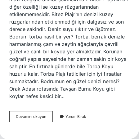
diğer özelliği ise kuzey rüzgarlarından
etkilenmemesidir. Bitez Plajı’nın denizi kuzey
rüzgarlarından etkilenmediği için dalgasız ve son
derece sakindir. Deniz suyu ılıktır ve üşütmez.
Bodrum torba nasıl bir yer? Torba, berrak denizle
harmanlanmış çam ve zeytin ağaçlarıyla çevrili
güzel ve canlı bir koyda yer almaktadır. Korunan
coğrafi yapısı sayesinde her zaman sakin bir koya
sahiptir. En fırtınalı günlerde bile Torba Koyu
huzurlu kalır. Torba Plajı tatilciler için iyi fırsatlar
sunmaktadır. Bodrumun en güzel denizi neresi?
Orak Adası rotasında Tavşan Burnu Koyu gibi
koylar nefes kesici bir…
Torba
Devamını okuyun
Yorum Bırak
Da
Deniz
Nasıl