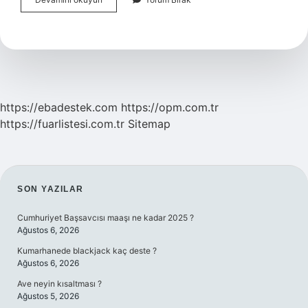
Fıstığı
Böbreklere
Iyi
Gelir
Mi
https://ebadestek.com
https://opm.com.tr
https://fuarlistesi.com.tr
Sitemap
SIDEBAR
SON YAZILAR
Cumhuriyet Başsavcısı maaşı ne kadar 2025 ?
Ağustos 6, 2026
Kumarhanede blackjack kaç deste ?
Ağustos 6, 2026
Ave neyin kısaltması ?
Ağustos 5, 2026