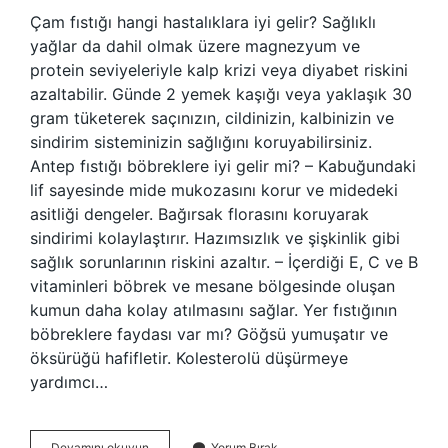
Çam fıstığı hangi hastalıklara iyi gelir? Sağlıklı
yağlar da dahil olmak üzere magnezyum ve
protein seviyeleriyle kalp krizi veya diyabet riskini
azaltabilir. Günde 2 yemek kaşığı veya yaklaşık 30
gram tüketerek saçınızın, cildinizin, kalbinizin ve
sindirim sisteminizin sağlığını koruyabilirsiniz.
Antep fıstığı böbreklere iyi gelir mi? – Kabuğundaki
lif sayesinde mide mukozasını korur ve midedeki
asitliği dengeler. Bağırsak florasını koruyarak
sindirimi kolaylaştırır. Hazımsızlık ve şişkinlik gibi
sağlık sorunlarının riskini azaltır. – İçerdiği E, C ve B
vitaminleri böbrek ve mesane bölgesinde oluşan
kumun daha kolay atılmasını sağlar. Yer fıstığının
böbreklere faydası var mı? Göğsü yumuşatır ve
öksürüğü hafifletir. Kolesterolü düşürmeye
yardımcı…
Çam
Devamını okuyun
Yorum Bırak