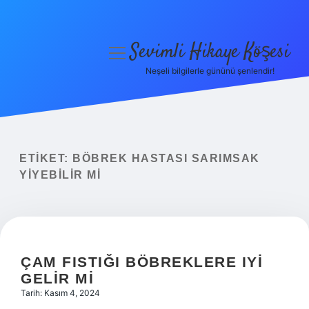
Sevimli Hikaye Köşesi
menüyü
aç
Neşeli bilgilerle gününü şenlendir!
Anasayfa
Gizlilik Politikası
Yasal Uyarı
ETIKET:
BÖBREK HASTASI SARIMSAK
YIYEBILIR MI
Hakkımızda
ÇAM FISTIĞI BÖBREKLERE IYI
GELIR MI
Tarih: Kasım 4, 2024