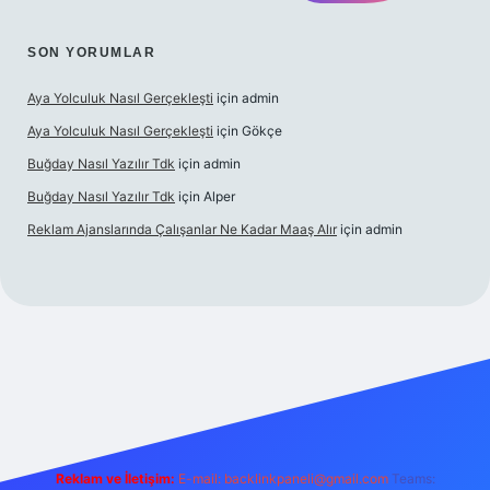
SON YORUMLAR
Aya Yolculuk Nasıl Gerçekleşti
için
admin
Aya Yolculuk Nasıl Gerçekleşti
için
Gökçe
Buğday Nasıl Yazılır Tdk
için
admin
Buğday Nasıl Yazılır Tdk
için
Alper
Reklam Ajanslarında Çalışanlar Ne Kadar Maaş Alır
için
admin
lbet mobil giriş
Reklam ve İletişim:
E-mail: backlinkpaneli@gmail.com
Teams: