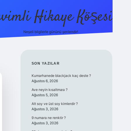
evimli Hikaye Köşesi
Neşeli bilgilerle gününü şenlendir!
ilbet mobil 
SIDEBAR
SON YAZILAR
Kumarhanede blackjack kaç deste ?
Ağustos 6, 2026
Ave neyin kısaltması ?
Ağustos 5, 2026
Alt soy ve üst soy kimlerdir ?
Ağustos 3, 2026
9 numara ne renktir ?
Ağustos 3, 2026