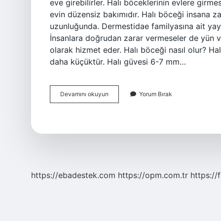
eve girebilirler. Halı böceklerinin evlere girm
evin düzensiz bakımıdır. Halı böceği insana z
uzunluğunda. Dermestidae familyasına ait yaygın
İnsanlara doğrudan zarar vermeseler de yün v
olarak hizmet eder. Halı böceği nasıl olur? Hal
daha küçüktür. Halı güvesi 6-7 mm…
Halı
Devamını okuyun
Yorum Bırak
Biti
Olur
Mu
https://ebadestek.com
https://opm.com.tr
https://