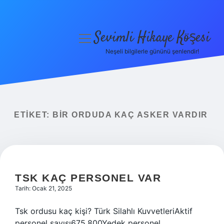
Sevimli Hikaye Köşesi
menüyü
aç
Neşeli bilgilerle gününü şenlendir!
Anasayfa
Gizlilik Politikası
Yasal Uyarı
ETIKET:
BIR ORDUDA KAÇ ASKER VARDIR
Hakkımızda
TSK KAÇ PERSONEL VAR
Tarih: Ocak 21, 2025
Tsk ordusu kaç kişi? Türk Silahlı KuvvetleriAktif
personel sayısı675.800Yedek personel