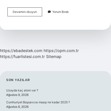
Tsk
Devamını okuyun
Yorum Bırak
Kaç
Personel
Var
https://ebadestek.com
https://opm.com.tr
https://fuarlistesi.com.tr
Sitemap
SIDEBAR
SON YAZILAR
Uzayda kaç atom var ?
Ağustos 9, 2026
Cumhuriyet Başsavcısı maaşı ne kadar 2025 ?
Ağustos 6, 2026