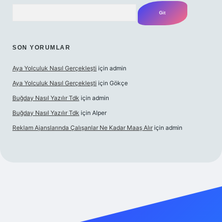
Arama
SON YORUMLAR
Aya Yolculuk Nasıl Gerçekleşti
için
admin
Aya Yolculuk Nasıl Gerçekleşti
için
Gökçe
Buğday Nasıl Yazılır Tdk
için
admin
Buğday Nasıl Yazılır Tdk
için
Alper
Reklam Ajanslarında Çalışanlar Ne Kadar Maaş Alır
için
admin
lbet mobil giriş