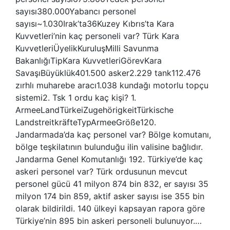
sayısı380.000Yabancı personel
sayısı~1.030Irak’ta36Kuzey Kıbrıs’ta Kara
Kuvvetleri’nin kaç personeli var? Türk Kara
KuvvetleriÜyelikKuruluşMilli Savunma
BakanlığıTipKara KuvvetleriGörevKara
SavaşıBüyüklük401.500 asker2.229 tank112.476
zırhlı muharebe aracı1.038 kundağı motorlu topçu
sistemi2. Tsk 1 ordu kaç kişi? 1.
ArmeeLandTürkeiZugehörigkeitTürkische
LandstreitkräfteTypArmeeGröße120.
Jandarmada’da kaç personel var? Bölge komutanı,
bölge teşkilatının bulunduğu ilin valisine bağlıdır.
Jandarma Genel Komutanlığı 192. Türkiye’de kaç
askeri personel var? Türk ordusunun mevcut
personel gücü 41 milyon 874 bin 832, er sayısı 35
milyon 174 bin 859, aktif asker sayısı ise 355 bin
olarak bildirildi. 140 ülkeyi kapsayan rapora göre
Türkiye’nin 895 bin askeri personeli bulunuyor.…