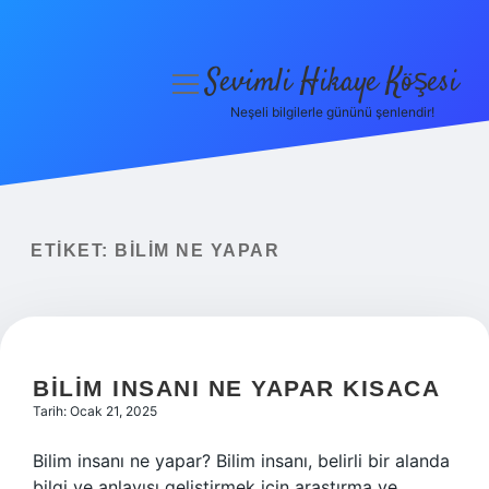
Sevimli Hikaye Köşesi
menüyü
aç
Neşeli bilgilerle gününü şenlendir!
Anasayfa
Gizlilik Politikası
Yasal Uyarı
ETIKET:
BILIM NE YAPAR
Hakkımızda
BILIM INSANI NE YAPAR KISACA
Tarih: Ocak 21, 2025
Bilim insanı ne yapar? Bilim insanı, belirli bir alanda
bilgi ve anlayışı geliştirmek için araştırma ve