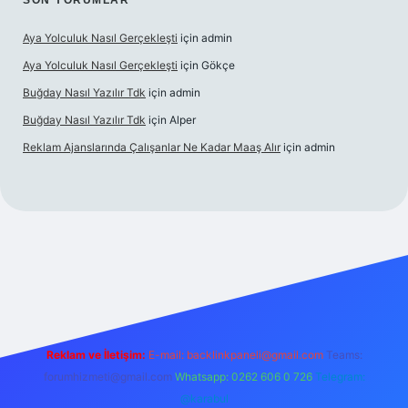
SON YORUMLAR
Aya Yolculuk Nasıl Gerçekleşti
için
admin
Aya Yolculuk Nasıl Gerçekleşti
için
Gökçe
Buğday Nasıl Yazılır Tdk
için
admin
Buğday Nasıl Yazılır Tdk
için
Alper
Reklam Ajanslarında Çalışanlar Ne Kadar Maaş Alır
için
admin
lbet mobil giriş
Reklam ve İletişim:
E-mail: backlinkpaneli@gmail.com
Teams:
forumhizmeti@gmail.com
Whatsapp: 0262 606 0 726
Telegram:
@karabul