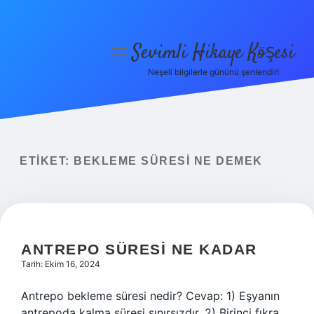
Sevimli Hikaye Köşesi
menüyü
aç
Neşeli bilgilerle gününü şenlendir!
Anasayfa
Gizlilik Politikası
Yasal Uyarı
ETIKET:
BEKLEME SÜRESI NE DEMEK
Hakkımızda
ANTREPO SÜRESI NE KADAR
Tarih: Ekim 16, 2024
Antrepo bekleme süresi nedir? Cevap: 1) Eşyanın
antrepoda kalma süresi sınırsızdır. 2) Birinci fıkra