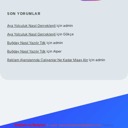
SON YORUMLAR
Aya Yolculuk Nasıl Gerçekleşti
için
admin
Aya Yolculuk Nasıl Gerçekleşti
için
Gökçe
Buğday Nasıl Yazılır Tdk
için
admin
Buğday Nasıl Yazılır Tdk
için
Alper
Reklam Ajanslarında Çalışanlar Ne Kadar Maaş Alır
için
admin
lbet mobil giriş
Reklam ve İletişim:
E-mail: backlinkpaneli@gmail.com
Teams: