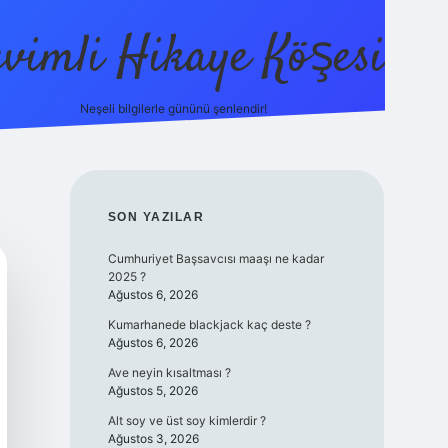
evimli Hikaye Köşesi
Neşeli bilgilerle gününü şenlendir!
ilbet mobi
SIDEBAR
SON YAZILAR
Cumhuriyet Başsavcısı maaşı ne kadar
2025 ?
Ağustos 6, 2026
Kumarhanede blackjack kaç deste ?
Ağustos 6, 2026
Ave neyin kısaltması ?
Ağustos 5, 2026
Alt soy ve üst soy kimlerdir ?
Ağustos 3, 2026