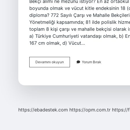
Bekçi alımı ne mezunu istiyor? En az ortaoku
boyunda olmak ve vücut kitle endeksinin 18 (dah
diploma? 772 Sayılı Çarşı ve Mahalle Bekçileri
Yönetmeliği kapsamında; 81 ilde polislik hizm
toplam 8 kişi çarşı ve mahalle bekçisi olarak 
a) Türkiye Cumhuriyeti vatandaşı olmak, b) E
167 cm olmak, d) Vücut…
Bekçi
Devamını okuyun
Yorum Bırak
Olmak
Için
Ne
Diploması
Lazım
https://ebadestek.com
https://opm.com.tr
https://