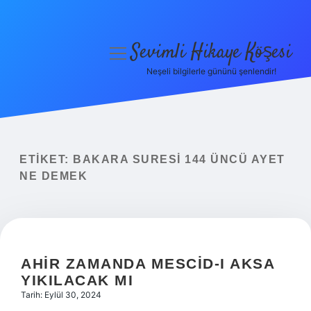
Sevimli Hikaye Köşesi
menüyü
aç
Neşeli bilgilerle gününü şenlendir!
Anasayfa
Gizlilik Politikası
Yasal Uyarı
ETIKET:
BAKARA SURESI 144 ÜNCÜ AYET
NE DEMEK
Hakkımızda
AHIR ZAMANDA MESCID-I AKSA
YIKILACAK MI
Tarih: Eylül 30, 2024