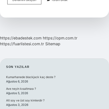
Zamanda
Mescid-
I
Aksa
Yıkılacak
Mı
https://ebadestek.com
https://opm.com.tr
https://fuarlistesi.com.tr
Sitemap
SIDEBAR
SON YAZILAR
Kumarhanede blackjack kaç deste ?
Ağustos 6, 2026
Ave neyin kısaltması ?
Ağustos 5, 2026
Alt soy ve üst soy kimlerdir ?
Ağustos 3, 2026