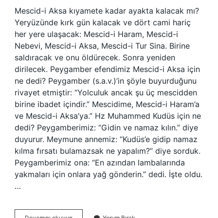
Mescid-i Aksa kıyamete kadar ayakta kalacak mı?
Yeryüzünde kırk gün kalacak ve dört cami hariç
her yere ulaşacak: Mescid-i Haram, Mescid-i
Nebevi, Mescid-i Aksa, Mescid-i Tur Sina. Birine
saldıracak ve onu öldürecek. Sonra yeniden
dirilecek. Peygamber efendimiz Mescid-i Aksa için
ne dedi? Peygamber (s.a.v.)’in şöyle buyurduğunu
rivayet etmiştir: “Yolculuk ancak şu üç mescidden
birine ibadet içindir.” Mescidime, Mescid-i Haram’a
ve Mescid-i Aksa’ya.” Hz Muhammed Kudüs için ne
dedi? Peygamberimiz: “Gidin ve namaz kılın.” diye
duyurur. Meymune annemiz: “Kudüs’e gidip namaz
kılma fırsatı bulamazsak ne yapalım?” diye sorduk.
Peygamberimiz ona: “En azından lambalarında
yakmaları için onlara yağ gönderin.” dedi. İşte oldu.
…
Ahir
Devamını okuyun
Yorum Bırak