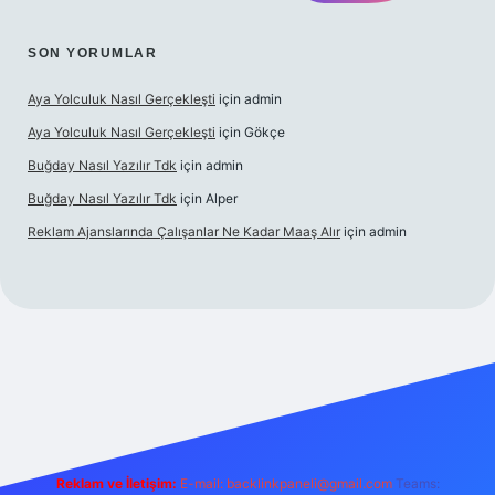
SON YORUMLAR
Aya Yolculuk Nasıl Gerçekleşti
için
admin
Aya Yolculuk Nasıl Gerçekleşti
için
Gökçe
Buğday Nasıl Yazılır Tdk
için
admin
Buğday Nasıl Yazılır Tdk
için
Alper
Reklam Ajanslarında Çalışanlar Ne Kadar Maaş Alır
için
admin
iriş
Reklam ve İletişim:
E-mail: backlinkpaneli@gmail.com
Teams: