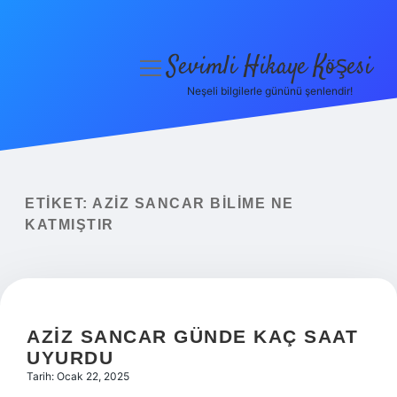
Sevimli Hikaye Köşesi
menüyü
aç
Neşeli bilgilerle gününü şenlendir!
Anasayfa
Gizlilik Politikası
Yasal Uyarı
ETIKET:
AZIZ SANCAR BILIME NE
KATMIŞTIR
Hakkımızda
AZIZ SANCAR GÜNDE KAÇ SAAT
UYURDU
Tarih: Ocak 22, 2025