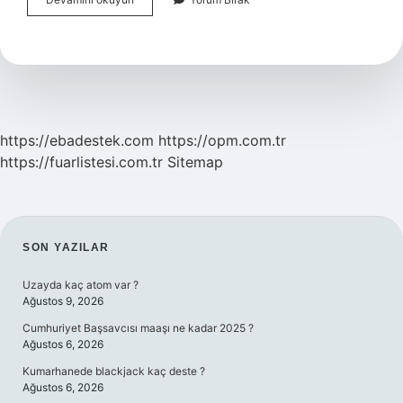
Sancar
Günde
Kaç
Saat
Uyurdu
https://ebadestek.com
https://opm.com.tr
https://fuarlistesi.com.tr
Sitemap
SIDEBAR
SON YAZILAR
Uzayda kaç atom var ?
Ağustos 9, 2026
Cumhuriyet Başsavcısı maaşı ne kadar 2025 ?
Ağustos 6, 2026
Kumarhanede blackjack kaç deste ?
Ağustos 6, 2026