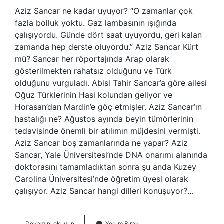
Aziz Sancar ne kadar uyuyor? “O zamanlar çok
fazla bolluk yoktu. Gaz lambasının ışığında
çalışıyordu. Günde dört saat uyuyordu, geri kalan
zamanda hep derste oluyordu.” Aziz Sancar Kürt
mü? Sancar her röportajında ​​Arap olarak
gösterilmekten rahatsız olduğunu ve Türk
olduğunu vurguladı. Abisi Tahir Sancar’a göre ailesi
Oğuz Türklerinin Hasi kolundan geliyor ve
Horasan’dan Mardin’e göç etmişler. Aziz Sancar’ın
hastalığı ne? Ağustos ayında beyin tümörlerinin
tedavisinde önemli bir atılımın müjdesini vermişti.
Aziz Sancar boş zamanlarında ne yapar? Aziz
Sancar, Yale Üniversitesi’nde DNA onarımı alanında
doktorasını tamamladıktan sonra şu anda Kuzey
Carolina Üniversitesi’nde öğretim üyesi olarak
çalışıyor. Aziz Sancar hangi dilleri konuşuyor?…
Aziz
Devamını okuyun
Yorum Bırak