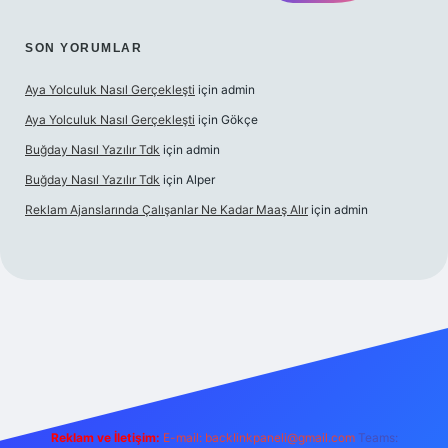
SON YORUMLAR
Aya Yolculuk Nasıl Gerçekleşti
için
admin
Aya Yolculuk Nasıl Gerçekleşti
için
Gökçe
Buğday Nasıl Yazılır Tdk
için
admin
Buğday Nasıl Yazılır Tdk
için
Alper
Reklam Ajanslarında Çalışanlar Ne Kadar Maaş Alır
için
admin
lbet mobil giriş
Reklam ve İletişim:
E-mail: backlinkpaneli@gmail.com
Teams: