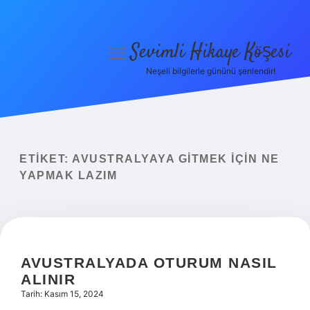
Sevimli Hikaye Köşesi
menüyü
aç
Neşeli bilgilerle gününü şenlendir!
Anasayfa
Gizlilik Politikası
Yasal Uyarı
ETIKET:
AVUSTRALYAYA GITMEK IÇIN NE
YAPMAK LAZIM
Hakkımızda
AVUSTRALYADA OTURUM NASIL
ALINIR
Tarih: Kasım 15, 2024