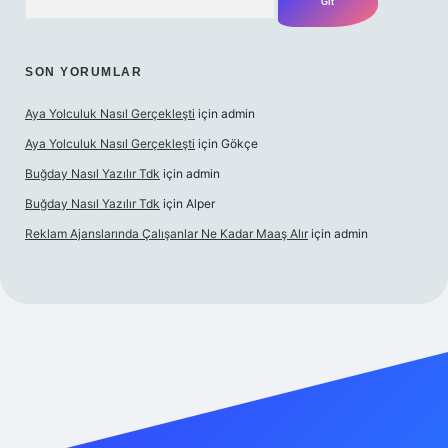
SON YORUMLAR
Aya Yolculuk Nasıl Gerçekleşti
için
admin
Aya Yolculuk Nasıl Gerçekleşti
için
Gökçe
Buğday Nasıl Yazılır Tdk
için
admin
Buğday Nasıl Yazılır Tdk
için
Alper
Reklam Ajanslarında Çalışanlar Ne Kadar Maaş Alır
için
admin
ilbet mobil giriş