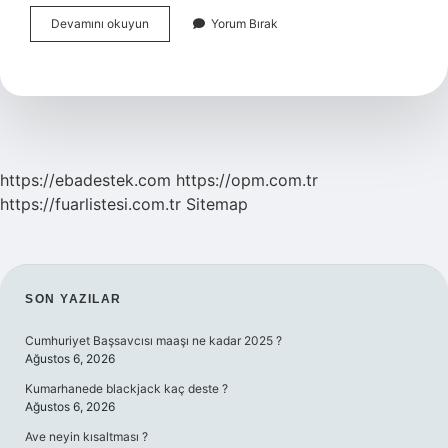
Avustralyada
Devamını okuyun
Yorum Bırak
Oturum
Nasıl
Alınır
https://ebadestek.com
https://opm.com.tr
https://fuarlistesi.com.tr
Sitemap
SIDEBAR
SON YAZILAR
Cumhuriyet Başsavcısı maaşı ne kadar 2025 ?
Ağustos 6, 2026
Kumarhanede blackjack kaç deste ?
Ağustos 6, 2026
Ave neyin kısaltması ?