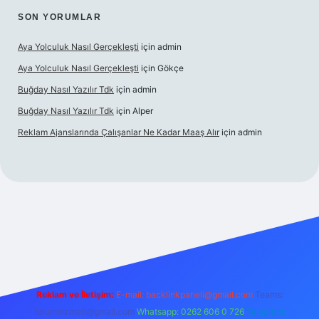
SON YORUMLAR
Aya Yolculuk Nasıl Gerçekleşti
için
admin
Aya Yolculuk Nasıl Gerçekleşti
için
Gökçe
Buğday Nasıl Yazılır Tdk
için
admin
Buğday Nasıl Yazılır Tdk
için
Alper
Reklam Ajanslarında Çalışanlar Ne Kadar Maaş Alır
için
admin
lbet mobil giriş
Reklam ve İletişim:
E-mail: backlinkpaneli@gmail.com
Teams:
forumhizmeti@gmail.com
Whatsapp: 0262 606 0 726
Telegram: