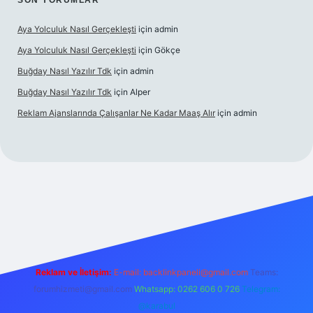
SON YORUMLAR
Aya Yolculuk Nasıl Gerçekleşti
için
admin
Aya Yolculuk Nasıl Gerçekleşti
için
Gökçe
Buğday Nasıl Yazılır Tdk
için
admin
Buğday Nasıl Yazılır Tdk
için
Alper
Reklam Ajanslarında Çalışanlar Ne Kadar Maaş Alır
için
admin
ilbet mobil giriş
Reklam ve İletişim:
E-mail: backlinkpaneli@gmail.com
Teams:
forumhizmeti@gmail.com
Whatsapp: 0262 606 0 726
Telegram:
@karabul