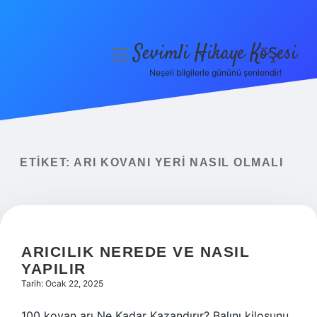
Sevimli Hikaye Köşesi
menüyü
aç
Neşeli bilgilerle gününü şenlendir!
Anasayfa
Gizlilik Politikası
Yasal Uyarı
ETIKET:
ARI KOVANI YERI NASIL OLMALI
Hakkımızda
ARICILIK NEREDE VE NASIL
YAPILIR
Tarih: Ocak 22, 2025
100 kovan arı Ne Kadar Kazandırır? Balını kilosunu