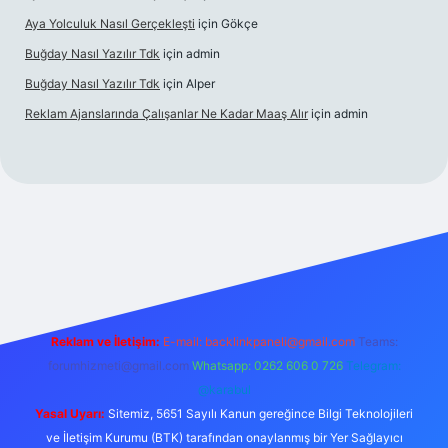
Aya Yolculuk Nasıl Gerçekleşti
için
Gökçe
Buğday Nasıl Yazılır Tdk
için
admin
Buğday Nasıl Yazılır Tdk
için
Alper
Reklam Ajanslarında Çalışanlar Ne Kadar Maaş Alır
için
admin
lbet mobil giriş
Reklam ve İletişim:
E-mail: backlinkpaneli@gmail.com
Teams:
forumhizmeti@gmail.com
Whatsapp: 0262 606 0 726
Telegram:
@karabul
Yasal Uyarı:
Sitemiz, 5651 Sayılı Kanun gereğince Bilgi Teknolojileri
ve İletişim Kurumu (BTK) tarafından onaylanmış bir Yer Sağlayıcı