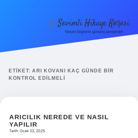
Sevimli Hikaye Köşesi
menüyü
aç
Neşeli bilgilerle gününü şenlendir!
Anasayfa
Gizlilik Politikası
Yasal Uyarı
ETIKET:
ARI KOVANI KAÇ GÜNDE BIR
KONTROL EDILMELI
Hakkımızda
ARICILIK NEREDE VE NASIL
YAPILIR
Tarih: Ocak 22, 2025