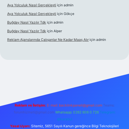
Aya Yolculuk Nasıl Gerçekleşti
için
admin
Aya Yolculuk Nasıl Gerçekleşti
için
Gökçe
Buğday Nasıl Yazılır Tdk
için
admin
Buğday Nasıl Yazılır Tdk
için
Alper
Reklam Ajanslarında Çalışanlar Ne Kadar Maaş Alır
için
admin
lbet mobil giriş
Reklam ve İletişim:
E-mail: backlinkpaneli@gmail.com
Teams:
forumhizmeti@gmail.com
Whatsapp: 0262 606 0 726
Telegram:
@karabul
Yasal Uyarı:
Sitemiz, 5651 Sayılı Kanun gereğince Bilgi Teknolojileri